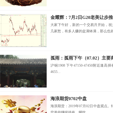
金耀辉：7月2日G20老美让步
大家下午好，新的一个交易月开始，祝
几家愁，有多人赚的盆满钵满，那么也就有
孤雨：孤雨下午（07.02）主
沪铜1908 下午47150-47450附近逢高择
4655...
海浪期货0702中盘
海浪期货：2019年07月02日中盘观点。锌
空单的继续持有。螺纹...