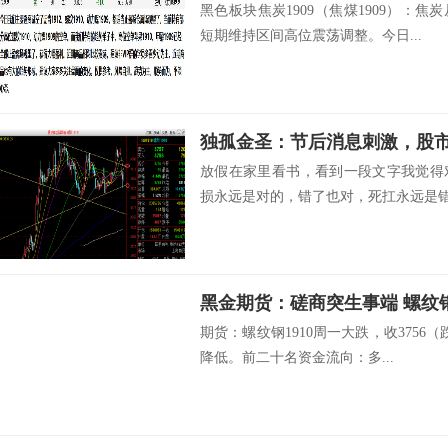
黑色板块焦炭1909（焦煤1909）：
短期维持区间高位震荡调整。今日...
放假在家里看书，看到一段文字我觉得
损永远是对的，错了也对，死扛永远是错的
黑金期货：磋商突生事端 螺纹
期货：螺纹钢1910周一大跌，收3756
降低。前二十名资金流向：多...