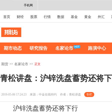
手机网
首页
财经
股票
行情
数据
基金
黄金
外汇
期市动态
研究报告
名家论市
路演中心
>>
>>
正文
期货
名家论市
青松讲盘：沪锌洗盘蓄势还将下
2019-05-06 17:24:23
来源：中金在线特约
作者：青松讲盘
专栏
沪锌洗盘蓄势还将下行