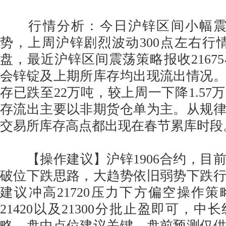
行情分析：今日沪锌区间小幅震荡
势，上周沪锌剧烈波动300点左右行情报
盘，最近沪锌区间震荡策略报收2167
会锌锭及上期所库存均出现流出情况
存已跌至22万吨，较上周一下降1.57
存流出主要以非期货仓单为主。从规
交易所库存高点都出现在春节累库时段
【操作建议】沪锌1906合约，目
破位下跌思路，大趋势依旧弱势下跌
建议冲高21720压力下方偏空操作
21420以及21300分批止盈即可，
略，盘中点位建议关键，盘前预测仅