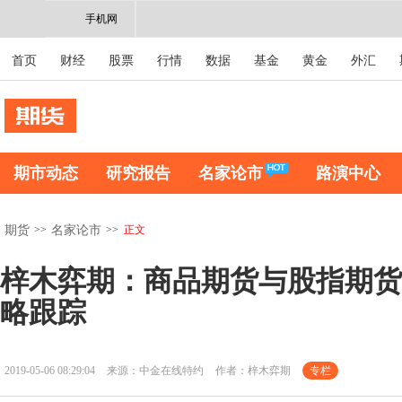
手机网
首页
财经
股票
行情
数据
基金
黄金
外汇
期市动态
研究报告
名家论市
路演中心
>>
>>
正文
期货
名家论市
梓木弈期：商品期货与股指期货
略跟踪
2019-05-06 08:29:04
来源：中金在线特约
作者：梓木弈期
专栏