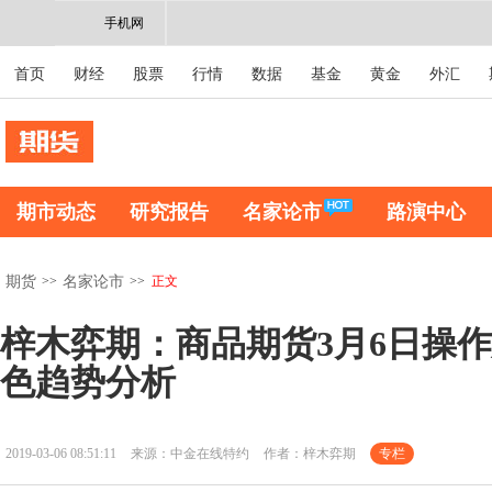
手机网
首页
财经
股票
行情
数据
基金
黄金
外汇
期市动态
研究报告
名家论市
路演中心
>>
>>
正文
期货
名家论市
梓木弈期：商品期货3月6日操
色趋势分析
2019-03-06 08:51:11
来源：中金在线特约
作者：梓木弈期
专栏