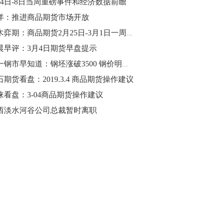
月4日-8日当周重磅事件和经济数据前瞻
洋：推进商品期货市场开放
10:43
【行情】油脂油料期货表现抢眼，豆二期
梓木弈期：商品期货2月25日-3月1日一周交易统计
货主力合约涨幅扩大至3.5%，豆油涨
晨早评：3月4日期货早盘提示
2.5%，棕榈油涨近2%，菜粕涨1.54%。
周一钢市早知道：钢坯涨破3500 钢价明日或开门红！
10:17
石期货看盘：2019.3.4 商品期货操作建议
【研报精选】国内期货机构对8月5日的原
涞看盘：3-04商品期货操作建议
油期货走势预测
西淡水河谷公司总裁暂时离职
10:16
【发改委：钢铁行业2019年1-6月运行情
况】一、粗钢产量持续增长。二、钢材价
格波动回升。三、企业效益同比大幅下
降。四、钢材出口小幅下降，铁矿石进口
价格持续上升。
09:55
【行情】国债期货直线拉升，10年期主力
合约涨逾0.1%，盘中最高报98.865，创
2016年12月以来新高。