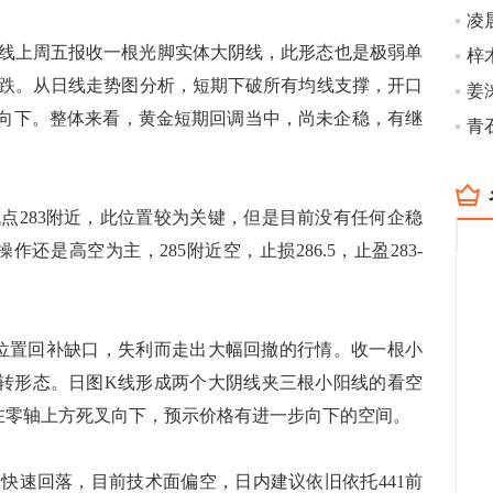
凌
线上周五报收一根光脚实体大阴线，此形态也是极弱单
跌。从日线走势图分析，短期下破所有均线支撑，开口
姜
散向下。整体来看，黄金短期回调当中，尚未企稳，有继
青
283附近，此位置较为关键，但是目前没有任何企稳
还是高空为主，285附近空，止损286.5，止盈283-
点位置回补缺口，失利而走出大幅回撤的行情。收一根小
转形态。日图K线形成两个大阴线夹三根小阳线的看空
D在零轴上方死叉向下，预示价格有进一步向下的空间。
速回落，目前技术面偏空，日内建议依旧依托441前