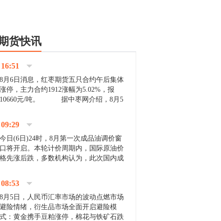
期货快讯
16:51
8月6日消息，红枣期货五只合约午后集体
涨停，主力合约1912涨幅为5.02%，报
10660元/吨。 据中枣网介绍，8月5
日沧州市场下雨天气影响，市场出摊商户
不多，看护客商也零星，成交量有限。卖
09:29
家好货依旧惜售挺...
今日(6日)24时，8月第一次成品油调价窗
口将开启。本轮计价周期内，国际原油价
格先涨后跌，多数机构认为，此次国内成
品油价压线下调与搁浅均有可能。 [center]
[img]http://images.cnfol.com/file/201908/gasoline_201...
08:53
8月5日，人民币汇率市场的波动点燃市场
避险情绪，衍生品市场全面开启避险模
式：黄金携手豆粕涨停，棉花与铁矿石跌