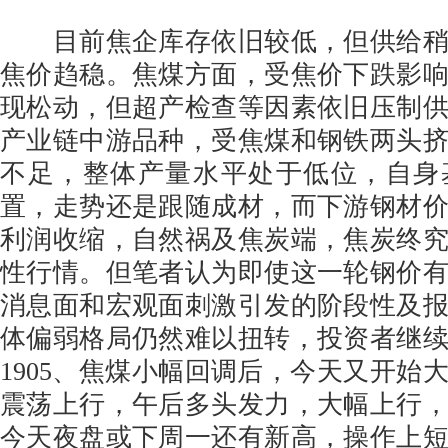
目前焦企库存依旧较低，但供给稍
焦价趋稳。焦煤方面，受焦价下跌影
现松动，但超产检查等因素依旧压制
产业链中游品种，受焦煤和钢铁两头
不足，整体产量水平处于低位，自身
置，走势还是跟随成材，而下游钢材
利润收缩，自然祸及焦炭端，焦炭终
性行情。但笔者认为即使这一轮钢价
消息面和宏观面刺激引发的阶段性及
体偏弱格局仍然难以扭转，投资者继
1905、焦煤小幅回调后，今天又开始
震荡上行，午后多头发力，大幅上行
今天夜盘或下周一还有新高，操作上