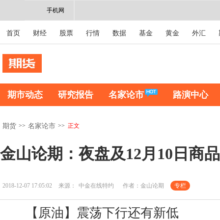
手机网
首页
财经
股票
行情
数据
基金
黄金
外汇
期市动态
研究报告
名家论市
路演中心
>>
>>
正文
期货
名家论市
金山论期：夜盘及12月10日商
2018-12-07 17:05:02
来源：
中金在线特约
作者：金山论期
专栏
【原油】震荡下行还有新低