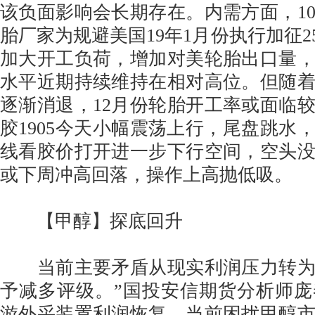
该负面影响会长期存在。内需方面，1
胎厂家为规避美国19年1月份执行加征2
加大开工负荷，增加对美轮胎出口量
水平近期持续维持在相对高位。但随
逐渐消退，12月份轮胎开工率或面临
胶1905今天小幅震荡上行，尾盘跳水
线看胶价打开进一步下行空间，空头
或下周冲高回落，操作上高抛低吸。
【甲醇】探底回升
当前主要矛盾从现实利润压力转为
予减多评级。”国投安信期货分析师
游外采装置利润恢复，当前困扰甲醇