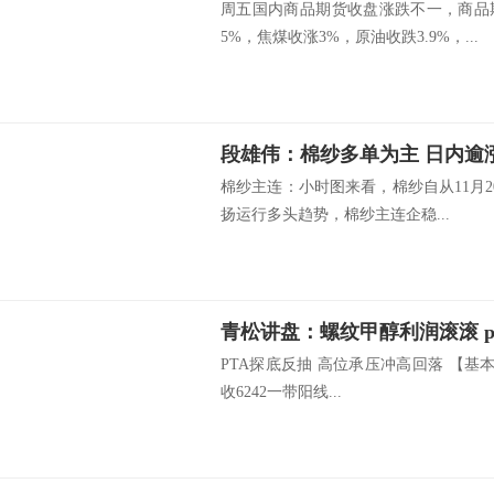
周五国内商品期货收盘涨跌不一，商品
5%，焦煤收涨3%，原油收跌3.9%，...
段雄伟：棉纱多单为主 日内逾涨1
棉纱主连：小时图来看，棉纱自从11月20
扬运行多头趋势，棉纱主连企稳...
青松讲盘：螺纹甲醇利润滚滚 p
PTA探底反抽 高位承压冲高回落 【基本
收6242一带阳线...