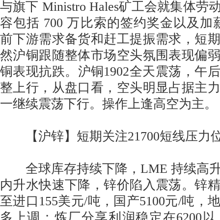
与旗下 Ministro Hales矿工会就集
容包括 700 万比索的签约奖金以及加薪
前下游需求备货和赶工提振需求，短
然沪铜跟随整体市场空头氛围表现偏
铜表现抗跌。沪铜1902全天震荡，午
整上行，从盘口看，空头明显占据主
一继续震荡下行。操作上逢高空为主
【沪锌】短期关注21700短线压
全球库存持续下降，LME 持续高
内升水快速下降，锌价陷入震荡。锌精
至进口155美元/吨，国产5100元/吨
多上调；炼厂分享利润稳定在6200