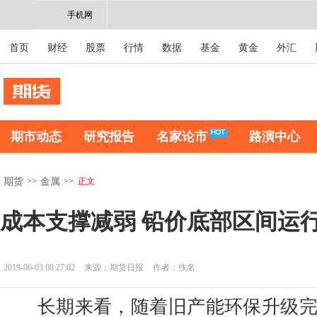
手机网
首页
财经
股票
行情
数据
基金
黄金
外汇
期市动态
研究报告
名家论市
路演中心
>>
>>
正文
期货
金属
成本支撑减弱 铅价底部区间运
2019-06-03 08:27:02
来源：期货日报
作者：佚名
长期来看，随着旧产能环保升级完