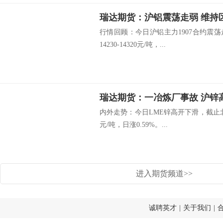
瑞达期货：沪铝震荡走弱 维持
行情回顾：今日沪铝主力1907合约震荡
14230-14320元/吨，...
瑞达期货：一冶炼厂事故 沪锌
内外走势：今日LME锌高开下滑，截止北京时
元/吨，日涨0.59%。...
进入期货频道>>
诚聘英才
|
关于我们
|