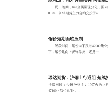
顾冯达：内外调整结构 铜铝震
周二晚间，lme金属呈现分化，国内
0.5%，沪铜期货主力合约交投于4...
铜价短期面临压制
近段时间，铜价向下跌破47000元/
下，铜价是向上反弹修复，还是一...
瑞达期货：沪铜上行遇阻 短线
行情回顾：今日沪铜主力1907合约上行
47100-47340元/吨，...