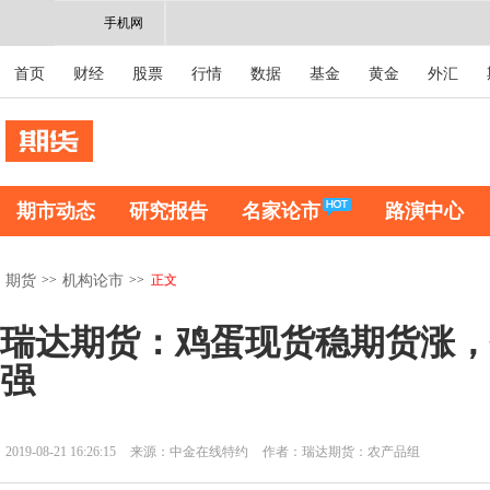
手机网
首页
财经
股票
行情
数据
基金
黄金
外汇
期市动态
研究报告
名家论市
路演中心
>>
>>
正文
期货
机构论市
瑞达期货：鸡蛋现货稳期货涨，
强
2019-08-21 16:26:15
来源：中金在线特约
作者：瑞达期货：农产品组