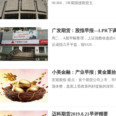
98.860，5年期国债期货主...
广发期货：股指早报---LPR下调利
周二，A股窄幅整理，上证指数收盘跌0.1
证成指几乎平盘，报9328....
宏观股指 观点：首个期货公司上市，市
荡休整，盘面上受政策利好提振的深圳..
迈科期货2019.8.21早评精要