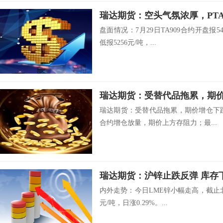
瑞达期货：空头气氛浓厚，P
盘面情况：7月29日TA909合约开盘报54
低报5256元/吨，...
瑞达期货：受替代品拖累，期
瑞达期货：受替代品拖累，期价增仓下跌
合约增仓放量，期价上方存阻力；最...
瑞达期货：沪锌止跌反弹 库存
内外走势：今日LME锌小幅走高，截止北京时
元/吨，日涨0.29%。...