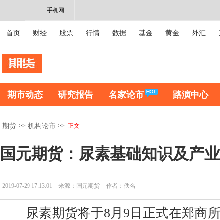
手机网
首页
财经
股票
行情
数据
基金
黄金
外汇
期市动态
研究报告
名家论市
路演中心
>>
>>
正文
期货
机构论市
国元期货：尿素基础知识及产业
2019-07-29 17:13:01
来源：国元期货
作者：佚名
尿素期货将于8月9日正式在郑商所