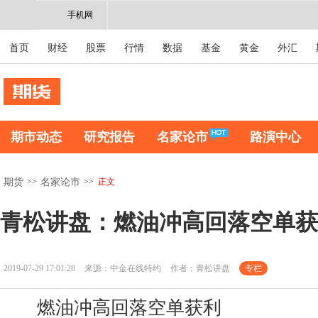
手机网
首页
财经
股票
行情
数据
基金
黄金
外汇
期市动态
研究报告
名家论市
路演中心
>>
>>
正文
期货
名家论市
青松讲盘：燃油冲高回落空单获
2019-07-29 17:01:28
来源：中金在线特约
作者：青松讲盘
专栏
燃油冲高回落空单获利