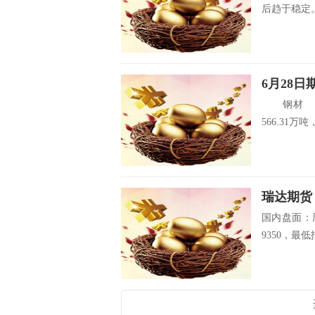
后趋于稳定。
6月28日
钢材 据M
566.31万吨
国内盘面：
9350，最低报