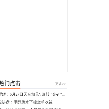
显，沪金主力合约封涨停，沪银涨逾4%。
油脂油料期货飘红，豆二涨停，菜粕、豆
油、豆粕、棕榈油涨幅居前。有色板块
11:15
中，沪镍涨3.42%。跌幅榜单中，铁矿表现
【行情】豆二期货主力合约涨停，涨幅达
疲弱，大跌近4%，棉花、甲醇、EG、棉
3.98%，报3213元/吨。
纱跌幅居前。
11:15
【行情】贵金属期货继续上涨，沪金期货
主力合约涨3.84%，沪银涨3%。
10:44
【行情】沪镍期货主力合约短线上涨，涨
幅扩大至4.4%。
热门点击
更多>>
10:43
金耀辉：6月27日天台相见V形转 “金矿”回踩先做多
【行情】芝加哥11月大豆期货跌0.4%，12
松讲盘：甲醇跳水下挫空单收益
月玉米期货跌1%。