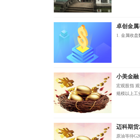
卓创金属
1. 金属收盘
宏观股指 
规模以上工业
迈科期货2
原油等待G