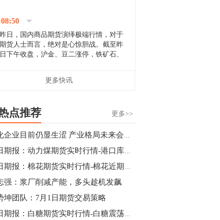
停；三大期指纷纷下跌；国债期货全线走
升。 分析人士指出，从大宗商品市
08:50
场来看，汇率波动...
昨日，国内商品期货演绎极端行情，对于
期货人士而言，绝对是心惊胆战。截至昨
日下午收盘，沪金、豆二涨停，铁矿石、
郑棉跌停，白银、镍涨幅超过3%，沥青、
甲醇和棉花跌幅超过3%。 [center]
14:35
更多快讯
[imgnobrwh] src=...
【行情】沥青期货主力1912合约价格继续
下跌，跌幅超过4%。
热点推荐
更多>>
14:23
塑化企业目前仍显生涩 产业格局未来会有大变化
【行情】大连铁矿石期货主力合约跌停，
每日期报：动力煤期货实时行情-港口库存增加 动力煤期价下跌
跌幅达6%，报689.5元/吨，刷新近两个月
低位。
每日期报：棉花期货实时行情-棉花近期多头看涨心态仍在升温
志强：浆厂削减产能，多头趁机发飙
14:20
势坤团队：7月1日期货交易策略
方正有色研究团队：高度重视贵金属的阶
段性机会。自年初以来沪金上涨16.93%，
每日期报：白糖期货实时行情-白糖震荡区间难以改变