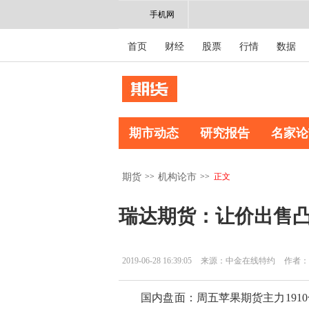
手机网
首页
财经
股票
行情
数据
期市动态
研究报告
名家论
>>
>>
正文
期货
机构论市
瑞达期货：让价出售凸
2019-06-28 16:39:05
来源：中金在线特约
作者：
国内盘面：周五苹果期货主力1910