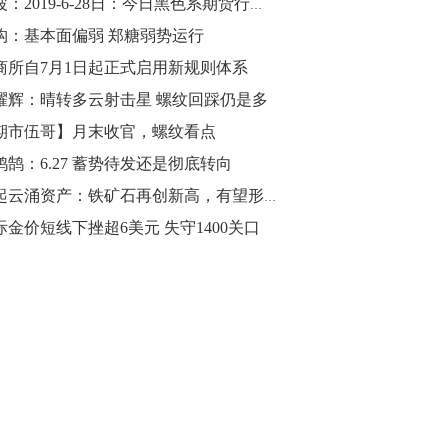
钱波：2019-6-28日：今日黑色系期货行情分析
构：基本面偏弱 郑糖弱势运行
10:43
【行情】油脂油料期货表现抢眼，豆二期
商所自7月1日起正式启用新规则体系
货主力合约涨幅扩大至3.5%，豆油涨
耀辉：晴转多云射击星 螺纹回踩仍是多
2.5%，棕榈油涨近2%，菜粕涨1.54%。
期市伍哥】月末收官，螺纹看点
10:17
鸿鹄：6.27 蓄势待发还是彻底转向
【研报精选】国内期货机构对8月5日的原
风起云涌资产：铁矿石再创新高，有望形成双头结构
油期货走势预测
际金价短线下挫超6美元 失守1400关口
10:16
【发改委：钢铁行业2019年1-6月运行情
况】一、粗钢产量持续增长。二、钢材价
格波动回升。三、企业效益同比大幅下
降。四、钢材出口小幅下降，铁矿石进口
价格持续上升。
09:55
【行情】国债期货直线拉升，10年期主力
合约涨逾0.1%，盘中最高报98.865，创
2016年12月以来新高。