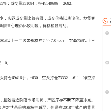
5%；成交量351084；持仓149606，-2682。
，实际成交量比较有限，成交价格以质论价。炒货客
商惜售心理仍比较明显，价格稍显混乱。
上一二级果价格在7.50-7.8元/斤，客商75#以上三
，0。
9416手，+630；空头持仓73332，-611；净空持
且随着近阶段市场消耗，产区库存不断下降至冰点。
客户对苹果采购积极性减弱。但是在2018年减产的背景