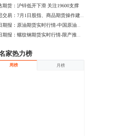
沪银上涨11.90%；历史经验表明，黄金确
达期货：沪锌低开下滑 关注19600支撑
立涨势，白银将开启补涨，且涨幅超过黄
金，金银比有望高位回归。
13:55
睿思交易：7月1日股指、商品期货操作建议
豆二期货主力合约涨停，涨幅达3.98%，报
每日期报：原油期货实时行情-中国原油等待反弹机会跟进多单
3213元/吨。 国信期货指出，上周五
每日期报：螺纹钢期货实时行情-限产推涨螺纹钢进一步上行
CBOT大豆期货市场上涨，11月期约收高
3.25美分，报收868.50美分/蒲式耳。受此
影响，夜盘连粕高位窄幅震荡，建议短线
13:54
名家热力榜
操作为主。 ...
8月5日消息，内外盘贵金属强劲走升，沪
周榜
月榜
金主力合约涨停，涨幅3.99%，报334.00
元/克；沪银亦是大幅拉升；纽约金主力上
破1450美元/盎司。 国投安信期货指
出，在全球经济贸易形势下，首先一方
13:33
面，即使美联储...
【行情】郑棉期货主力合约跌停，跌幅达
4%，报12225元/吨。
11:30
【早盘收评】国内商品期货早盘收盘涨跌
不一，避险情绪激发，贵金属期货上涨明