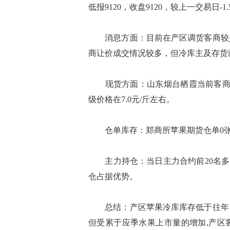
低报9120，收盘9120，较上一交易日-1.5
消息方面：目前在产区调货客商较少
商让价成交情况较多，但冷库主及存货
现货方面：山东烟台栖霞当前客商80#以
级价格在7.0元/斤左右。
仓单库存：郑商所苹果期货仓单0张
主力持仓：当日主力合约前20名多头持仓6
仓占据优势。
总结：产区苹果冷库库存低于往年，
但受累于应季水果上市量的增加,产区