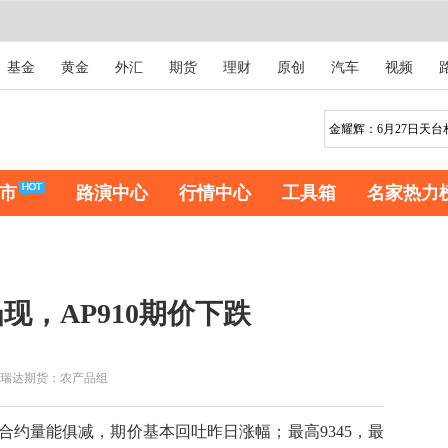
基金
黄金
外汇
期货
理财
原创
汽车
视频
市
路演中心
行情中心
工具箱
名家热力
现，AP910期价下跌
瑞达期货：农产品组
合约量能俱减，期价基本回吐昨日涨幅；最高9345，最