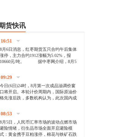
期货快讯
16:51
8月6日消息，红枣期货五只合约午后集体
涨停，主力合约1912涨幅为5.02%，报
10660元/吨。 据中枣网介绍，8月5
日沧州市场下雨天气影响，市场出摊商户
不多，看护客商也零星，成交量有限。卖
09:29
家好货依旧惜售挺...
今日(6日)24时，8月第一次成品油调价窗
口将开启。本轮计价周期内，国际原油价
格先涨后跌，多数机构认为，此次国内成
品油价压线下调与搁浅均有可能。 [center]
[img]http://images.cnfol.com/file/201908/gasoline_201...
08:53
8月5日，人民币汇率市场的波动点燃市场
避险情绪，衍生品市场全面开启避险模
式：黄金携手豆粕涨停，棉花与铁矿石跌