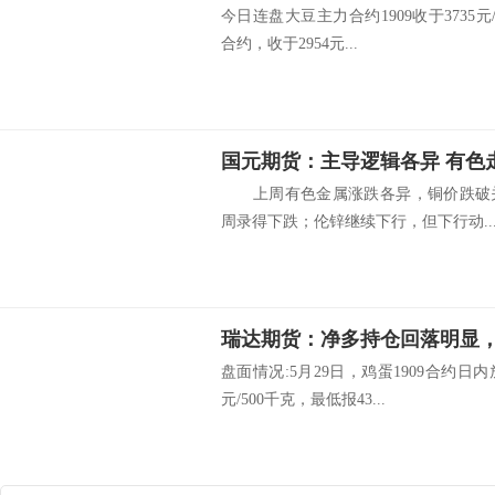
今日连盘大豆主力合约1909收于3735元/
合约，收于2954元...
国元期货：主导逻辑各异 有色
上周有色金属涨跌各异，铜价跌破关键
周录得下跌；伦锌继续下行，但下行动..
瑞达期货：净多持仓回落明显，
盘面情况:5月29日，鸡蛋1909合约日
元/500千克，最低报43...