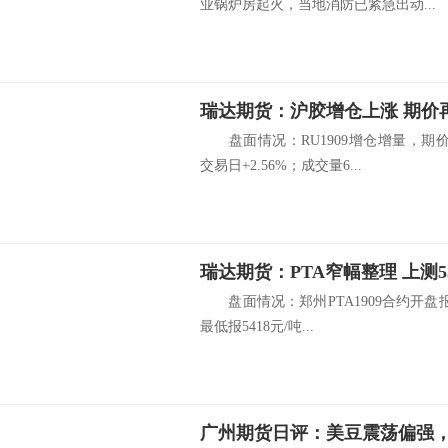
业锅炉房起火，当地消防已紧急出动...
瑞达期货：沪胶增仓上涨 期价
盘面情况：RU1909增仓增量，期价
交易日+2.56%；成交量6...
瑞达期货：PTA窄幅整理 上测5
盘面情况：郑州PTA1909合约开盘报54
最低报5418元/吨...
广州期货日评：美豆震荡偏强