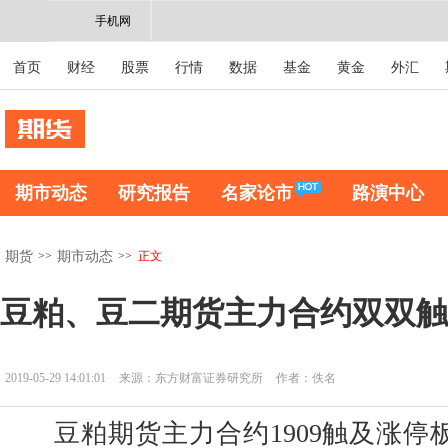
手机网
首页
财经
股票
行情
数据
基金
黄金
外汇
期市动态
研究报告
名家论市
路演中心
>>
>>
正文
期货
期市动态
豆粕、豆二期货主力合约双双触
2019-05-29 14:01:01
来源：东方财富证券研究所
作者：佚名
豆粕期货主力合约1909触及涨停板，