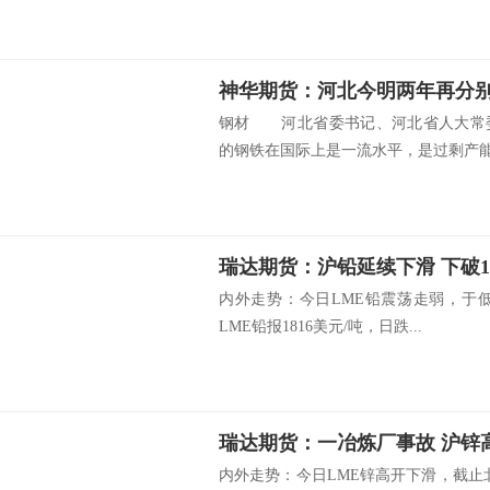
神华期货：河北今明两年再分别压
钢材 河北省委书记、河北省人大常委
的钢铁在国际上是一流水平，是过剩产能.
瑞达期货：沪铅延续下滑 下破16
内外走势：今日LME铅震荡走弱，于低
LME铅报1816美元/吨，日跌...
瑞达期货：一冶炼厂事故 沪锌
内外走势：今日LME锌高开下滑，截止北京时