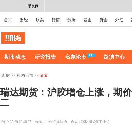
手机网
首页
财经
股票
行情
数据
基金
黄金
外汇
期市动态
研究报告
名家论市
路演中心
>>
>>
正文
期货
机构论市
瑞达期货：沪胶增仓上涨，期价
二
2019-05-29 16:38:07
来源：中金在线特约
作者：瑞达期货化工小组