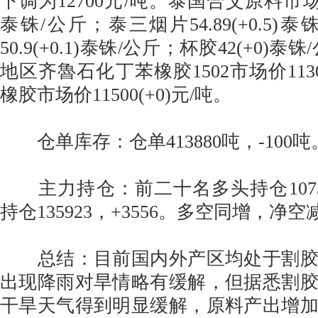
下调为12700元/吨。泰国合艾原料市场生胶片
泰铢/公斤；泰三烟片54.89(+0.5)
50.9(+0.1)泰铢/公斤；杯胶42(+0)
地区齐魯石化丁苯橡胶1502市场价1130
橡胶市场价11500(+0)元/吨。
仓单库存：仓单413880吨，-100吨
主力持仓：前二十名多头持仓107346
持仓135923，+3556。多空同增，净空
总结：目前国内外产区均处于割胶
出现降雨对旱情略有缓解，但据悉割
干旱天气得到明显缓解，原料产出增