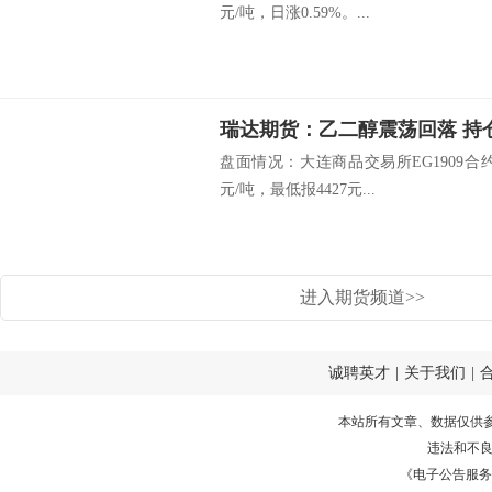
元/吨，日涨0.59%。...
瑞达期货：乙二醇震荡回落 持
盘面情况：大连商品交易所EG1909合约开
元/吨，最低报4427元...
进入期货频道>>
诚聘英才
|
关于我们
|
本站所有文章、数据仅供
违法和不
《电子公告服务许可证