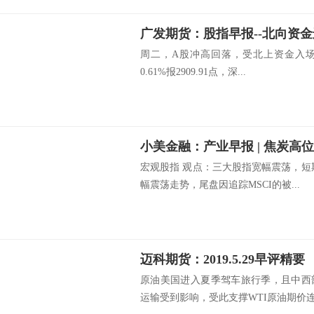
广发期货：股指早报--北向资金进场-
周二，A股冲高回落，受北上资金入
0.61%报2909.91点，深...
小美金融：产业早报 | 焦炭高
宏观股指 观点：三大股指宽幅震荡，短
幅震荡走势，尾盘因追踪MSCI的被...
迈科期货：2019.5.29早评精要
原油美国进入夏季驾车旅行季，且中西
运输受到影响，受此支撑WTI原油期价连.