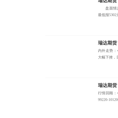
瑞达期货
盘面情况：郑
最低报5302元
瑞达期货
内外走势：
大幅下挫，日内
瑞达期货
行情回顾：
99220-1012