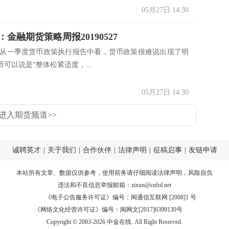
05月27日 14:30
金融期货策略周报20190527
 从一季度货币政策执行报告中看，货币政策很难说出现了明
可以说是“整体松紧适度，...
05月27日 14:30
进入期货频道>>
诚聘英才
|
关于我们
|
合作伙伴
|
法律声明
|
征稿启事
|
友链申请
本站所有文章、数据仅供参考，使用前务请仔细阅读
法律声明
，风险自负
违法和不良信息举报邮箱：
zixun@cnfol.net
《电子公告服务许可证》编号：闽通信互联网 [2008]1 号
《网络文化经营许可证》编号：闽网文[2017]6399130号
Copyright © 2003-2026 中金在线. All Right Reserved.