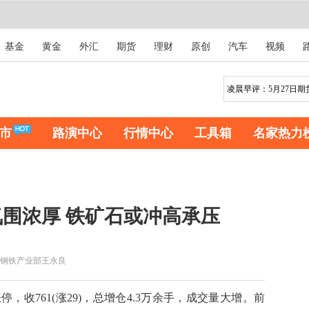
基金
黄金
外汇
期货
理财
原创
汽车
视频
市
路演中心
行情中心
工具箱
名家热力
围浓厚 铁矿石或冲高承压
钢铁产业部王永良
收761(涨29)，总增仓4.3万余手，成交量大增。前