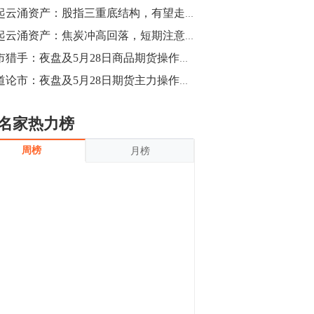
沪银上涨11.90%；历史经验表明，黄金确
风起云涌资产：股指三重底结构，有望走出反弹
立涨势，白银将开启补涨，且涨幅超过黄
金，金银比有望高位回归。
13:55
风起云涌资产：焦炭冲高回落，短期注意风险
豆二期货主力合约涨停，涨幅达3.98%，报
期市猎手：夜盘及5月28日商品期货操作建议
3213元/吨。 国信期货指出，上周五
商道论市：夜盘及5月28日期货主力操作策略
CBOT大豆期货市场上涨，11月期约收高
3.25美分，报收868.50美分/蒲式耳。受此
影响，夜盘连粕高位窄幅震荡，建议短线
13:54
名家热力榜
操作为主。 ...
8月5日消息，内外盘贵金属强劲走升，沪
周榜
月榜
金主力合约涨停，涨幅3.99%，报334.00
元/克；沪银亦是大幅拉升；纽约金主力上
破1450美元/盎司。 国投安信期货指
出，在全球经济贸易形势下，首先一方
13:33
面，即使美联储...
【行情】郑棉期货主力合约跌停，跌幅达
4%，报12225元/吨。
11:30
【早盘收评】国内商品期货早盘收盘涨跌
不一，避险情绪激发，贵金属期货上涨明