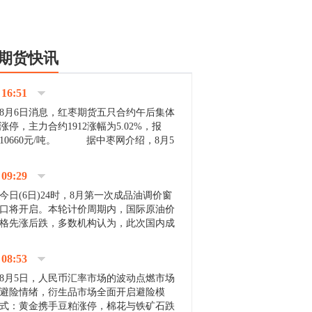
期货快讯
16:51
8月6日消息，红枣期货五只合约午后集体
涨停，主力合约1912涨幅为5.02%，报
10660元/吨。 据中枣网介绍，8月5
日沧州市场下雨天气影响，市场出摊商户
不多，看护客商也零星，成交量有限。卖
09:29
家好货依旧惜售挺...
今日(6日)24时，8月第一次成品油调价窗
口将开启。本轮计价周期内，国际原油价
格先涨后跌，多数机构认为，此次国内成
品油价压线下调与搁浅均有可能。 [center]
[img]http://images.cnfol.com/file/201908/gasoline_201...
08:53
8月5日，人民币汇率市场的波动点燃市场
避险情绪，衍生品市场全面开启避险模
式：黄金携手豆粕涨停，棉花与铁矿石跌