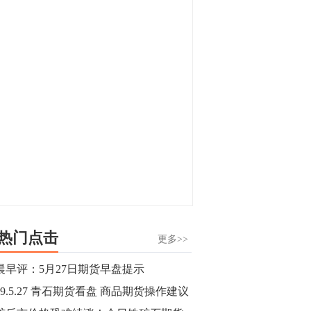
显，沪金主力合约封涨停，沪银涨逾4%。
油脂油料期货飘红，豆二涨停，菜粕、豆
油、豆粕、棕榈油涨幅居前。有色板块
11:15
中，沪镍涨3.42%。跌幅榜单中，铁矿表现
【行情】豆二期货主力合约涨停，涨幅达
疲弱，大跌近4%，棉花、甲醇、EG、棉
3.98%，报3213元/吨。
纱跌幅居前。
11:15
【行情】贵金属期货继续上涨，沪金期货
主力合约涨3.84%，沪银涨3%。
10:44
【行情】沪镍期货主力合约短线上涨，涨
幅扩大至4.4%。
热门点击
更多>>
10:43
晨早评：5月27日期货早盘提示
【行情】芝加哥11月大豆期货跌0.4%，12
19.5.27 青石期货看盘 商品期货操作建议
月玉米期货跌1%。