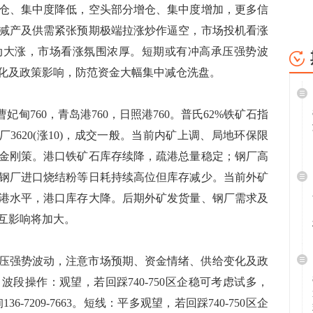
仓、集中度降低，空头部分增仓、集中度增加，更多信
减产及供需紧张预期极端拉涨炒作逼空，市场投机看涨
动大涨，市场看涨氛围浓厚。短期或有冲高承压强势波
化及政策影响，防范资金大幅集中减仓洗盘。
甸760，青岛港760，日照港760。普氏62%铁矿石指
坯出厂3620(涨10)，成交一般。当前内矿上调、局地环保限
金刚策。港口铁矿石库存续降，疏港总量稳定；钢厂高
钢厂进口烧结粉等日耗持续高位但库存减少。当前外矿
港水平，港口库存大降。后期外矿发货量、钢厂需求及
互影响将加大。
压强势波动，注意市场预期、资金情绪、供给变化及政
段操作：观望，若回踩740-750区企稳可考虑试多，
6-7209-7663。短线：平多观望，若回踩740-750区企