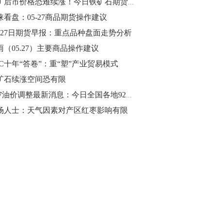
铁矿后市价格恐难续涨！今日铁矿石期货多少钱一吨？
涞看盘：05-27商品期货操作建议
10:43
【行情】油脂油料期货表现抢眼，豆二期
月27日期货早报：重点品种盘面走势分析
货主力合约涨幅扩大至3.5%，豆油涨
雨（05.27）主要商品操作建议
2.5%，棕榈油涨近2%，菜粕涨1.54%。
VC十年“答卷”：重“塑”产业贸易模式
10:17
矿石续涨空间恐有限
【研报精选】国内期货机构对8月5日的原
5.27油价调整最新消息：今日全国各地92号汽油价格查询一览
油期货走势预测
场人士：天气因素对产区红枣影响有限
10:16
【发改委：钢铁行业2019年1-6月运行情
况】一、粗钢产量持续增长。二、钢材价
格波动回升。三、企业效益同比大幅下
降。四、钢材出口小幅下降，铁矿石进口
价格持续上升。
09:55
【行情】国债期货直线拉升，10年期主力
合约涨逾0.1%，盘中最高报98.865，创
2016年12月以来新高。