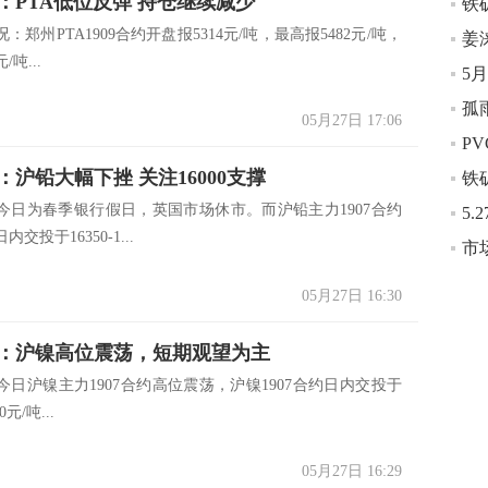
：PTA低位反弹 持仓继续减少
州PTA1909合约开盘报5314元/吨，最高报5482元/吨，
姜
/吨...
5
孤
05月27日 17:06
P
：沪铅大幅下挫 关注16000支撑
铁
今日为春季银行假日，英国市场休市。而沪铅主力1907合约
交投于16350-1...
市
05月27日 16:30
：沪镍高位震荡，短期观望为主
今日沪镍主力1907合约高位震荡，沪镍1907合约日内交投于
00元/吨...
05月27日 16:29