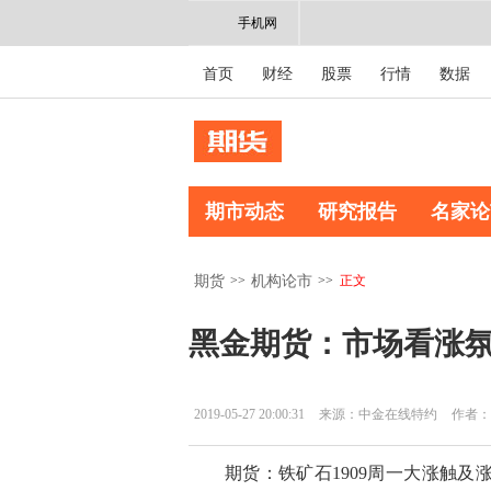
手机网
首页
财经
股票
行情
数据
期市动态
研究报告
名家论
>>
>>
正文
期货
机构论市
黑金期货：市场看涨氛
2019-05-27 20:00:31
来源：中金在线特约
作者：
期货：铁矿石1909周一大涨触及涨停，