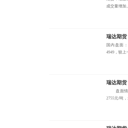
成交量增加。
瑞达期货
国内盘面：
4949，较上一
瑞达期货
盘面情况：
2755元/吨，