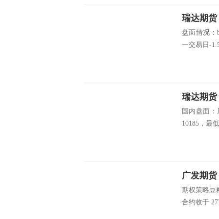
瑞达期货
盘面情况：b
一交易日-1.
瑞达期货
国内盘面：
10185，最低
广发期货：
期权策略豆粕
合约收于 277