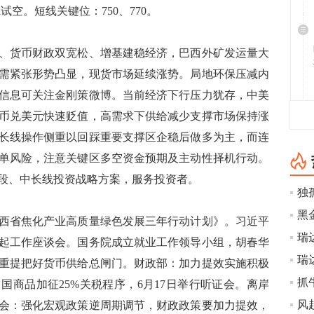
虑试空。短线关键位：750、770。
货币财政双宽松、增基建稳经济，巴西外矿发运量大
需紧张形势凸显，现货市场延续涨势。局地环保压减内
信息可关注金刚策微博。当前经济下行压力犹存，中美
币兑美元快速贬值，高需求下供给减少支撑市场保持涨
长线操作侧重以回踩重要支撑区企稳后做多为主，而连
单风险，注意关键区多空资金预期及主动性择机行动。
段、中长线投资战略方案，服务投资者。
省焦化产业高质量绿色发展三年行动计划》。习近平
瑞
起工作座谈会。国务院成立就业工作领导小组，胡春华
瑞
重提把好货币供给总闸门。财政部：加力提效实施积极
抓
中国商品加征25%关税程序，6月17日举行听证会。离岸
会：强化宏观政策逆周期调节，财政政策要加力提效，