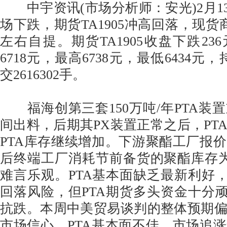
中宇资讯(市场分析师：安光)2月13
场下跌，期货TA1905冲高回落，现货商谈6
左右自提。期货TA1905收盘下跌236
6718元，最高6738元，最低6434元，持
交2616302手。
福海创第三套150万吨/年PTA装
间出料，后期其PX装置正常之后，PT
PTA库存继续增加。下游聚酯工厂报
后终端工厂消耗节前备货的聚酯库存
难言乐观。PTA基本面缺乏最新利好，
回落风险，但PTA期货多头资金十分顽
抗跌。本周中美贸易谈判的整体预期
市场信心。PTA基本面不佳，市场追