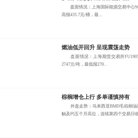
盘面情况：上海国际能源交易中心SC190
高报435.7元/桶，最...
燃油低开回升 呈现震荡走势
盘面情况：上海期货交易所FU1905
2747元/吨，最低报270...
棕榈增仓上行 多单谨慎持有
外盘走势：马来西亚BMD毛棕榈油
触及约五个月高位，连续第四个交易日收.