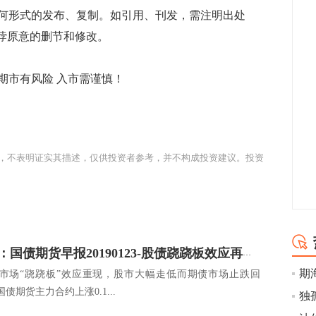
何形式的发布、复制。如引用、刊发，需注明出处
有悖原意的删节和修改。
市有风险 入市需谨慎！
，不表明证实其描述，仅供投资者参考，并不构成投资建议。投资
广发期货：国债期货早报20190123-股债跷跷板效应再现，期债止跌回升
市场“跷跷板”效应重现，股市大幅走低而期债市场止跌回
国债期货主力合约上涨0.1...