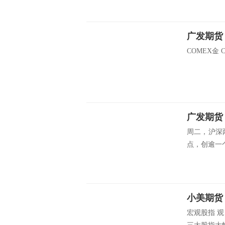
COMEX金 C
广发期货：
周二，沪深两
点，创逾一个
宏观股指 