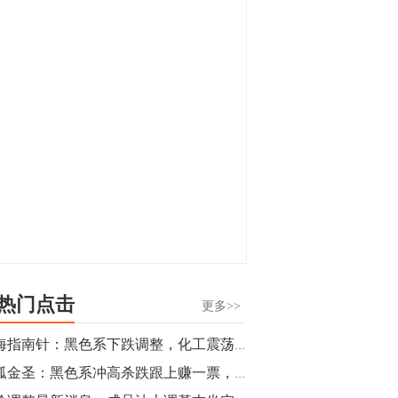
显，沪金主力合约封涨停，沪银涨逾4%。
油脂油料期货飘红，豆二涨停，菜粕、豆
油、豆粕、棕榈油涨幅居前。有色板块
11:15
中，沪镍涨3.42%。跌幅榜单中，铁矿表现
【行情】豆二期货主力合约涨停，涨幅达
疲弱，大跌近4%，棉花、甲醇、EG、棉
3.98%，报3213元/吨。
纱跌幅居前。
11:15
【行情】贵金属期货继续上涨，沪金期货
主力合约涨3.84%，沪银涨3%。
10:44
【行情】沪镍期货主力合约短线上涨，涨
幅扩大至4.4%。
热门点击
更多>>
10:43
期海指南针：黑色系下跌调整，化工震荡分化，多头套单注意控制风险
【行情】芝加哥11月大豆期货跌0.4%，12
独孤金圣：黑色系冲高杀跌跟上赚一票，化工也回落要的起
月玉米期货跌1%。