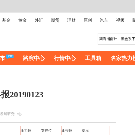
基金
黄金
外汇
期货
理财
原创
汽车
视频
市
路演中心
行情中心
工具箱
名家热力
0190123
发展研究中心
级
压力位
支撑位
止损位
提示