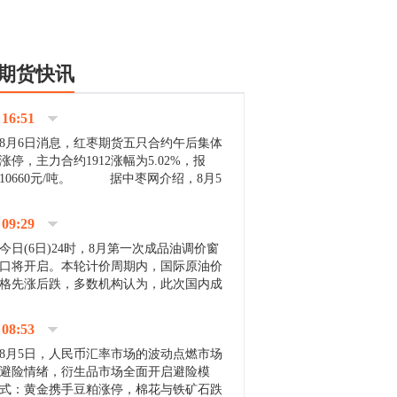
期货快讯
16:51
8月6日消息，红枣期货五只合约午后集体
涨停，主力合约1912涨幅为5.02%，报
10660元/吨。 据中枣网介绍，8月5
日沧州市场下雨天气影响，市场出摊商户
不多，看护客商也零星，成交量有限。卖
09:29
家好货依旧惜售挺...
今日(6日)24时，8月第一次成品油调价窗
口将开启。本轮计价周期内，国际原油价
格先涨后跌，多数机构认为，此次国内成
品油价压线下调与搁浅均有可能。 [center]
[img]http://images.cnfol.com/file/201908/gasoline_201...
08:53
8月5日，人民币汇率市场的波动点燃市场
避险情绪，衍生品市场全面开启避险模
式：黄金携手豆粕涨停，棉花与铁矿石跌