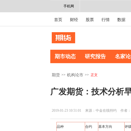
手机网
首页
财经
股票
行情
数据
期市动态
研究报告
名家论
>>
>>
正文
期货
机构论市
广发期货：技术分析早报2
2019-01-23 10:51:01
来源：中金在线特约
作者：
品种
合约
基本方向
评