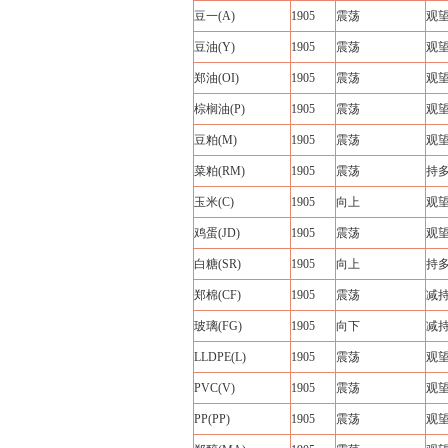
豆一(A)
1905
震荡
观
豆油(Y)
1905
震荡
观
郑油(OI)
1905
震荡
观
棕榈油(P)
1905
震荡
观
豆粕(M)
1905
震荡
观
菜粕(RM)
1905
震荡
持
玉米(C)
1905
向上
观
鸡蛋(JD)
1905
震荡
观
白糖(SR)
1905
向上
持
郑棉(CF)
1905
震荡
减
玻璃(FG)
1905
向下
减
LLDPE(L)
1905
震荡
观
PVC(V)
1905
震荡
观
PP(PP)
1905
震荡
观