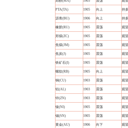
郑醇(MA)
1905
震荡
观
PTA(TA)
1905
向上
持
沥青(BU)
1906
向上
持
橡胶(RU)
1905
震荡
观
郑煤(ZC)
1905
震荡
观
焦煤(JM)
1905
震荡
观
焦炭(J)
1905
震荡
观
铁矿石(I)
1905
震荡
观
螺纹(RB)
1905
向上
观
铜(CU)
1903
震荡
观
铝(AL)
1903
震荡
观
锌(ZN)
1903
震荡
观
镍(NI)
1905
震荡
观
锡(SN)
1905
震荡
观
黄金(AU)
1906
向下
观