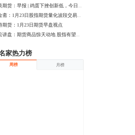
沪银上涨11.90%；历史经验表明，黄金确
小美期货：早报 | 鸡蛋下挫创新低，今日26大品种走势如何
立涨势，白银将开启补涨，且涨幅超过黄
金，金银比有望高位回归。
13:55
马金斋：1月23日股指期货量化波段交易观点与策略
豆二期货主力合约涨停，涨幅达3.98%，报
特期货：1月23日期货早盘视点
3213元/吨。 国信期货指出，上周五
青松讲盘：期货商品惊天动地 股指有望迎来转机
CBOT大豆期货市场上涨，11月期约收高
3.25美分，报收868.50美分/蒲式耳。受此
影响，夜盘连粕高位窄幅震荡，建议短线
13:54
名家热力榜
操作为主。 ...
8月5日消息，内外盘贵金属强劲走升，沪
周榜
月榜
金主力合约涨停，涨幅3.99%，报334.00
元/克；沪银亦是大幅拉升；纽约金主力上
破1450美元/盎司。 国投安信期货指
出，在全球经济贸易形势下，首先一方
13:33
面，即使美联储...
【行情】郑棉期货主力合约跌停，跌幅达
4%，报12225元/吨。
11:30
【早盘收评】国内商品期货早盘收盘涨跌
不一，避险情绪激发，贵金属期货上涨明