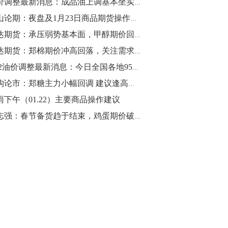
油价调整最新消息：成品油上调基本坐实？28日国内油价继续“涨”？
10:43
金山论期：夜盘及1月23日商品期货操作策略
【行情】油脂油料期货表现抢眼，豆二期
瑞达期货：承压弱势基本面，甲醇期价回落
货主力合约涨幅扩大至3.5%，豆油涨
瑞达期货：郑棉期价冲高回落，关注需求变化
2.5%，棕榈油涨近2%，菜粕涨1.54%。
1.22油价调整最新消息：今日全国各地95号汽油价格查询一览
10:17
机构论市：郑糖主力小幅回调 建议逢高减多
【研报精选】国内期货机构对8月5日的原
雨下午（01.22）主要商品操作建议
油期货走势预测
刘志强：春节备货趋于结束，鸡蛋期价破位下行
10:16
【发改委：钢铁行业2019年1-6月运行情
况】一、粗钢产量持续增长。二、钢材价
格波动回升。三、企业效益同比大幅下
降。四、钢材出口小幅下降，铁矿石进口
价格持续上升。
09:55
【行情】国债期货直线拉升，10年期主力
合约涨逾0.1%，盘中最高报98.865，创
2016年12月以来新高。