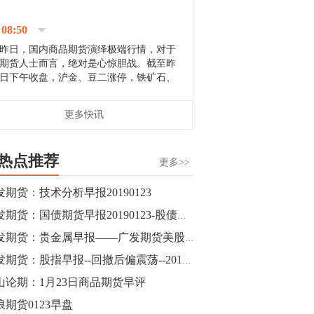
停；三大期指纷纷下跌；国债期货全线走
升。 分析人士指出，从大宗商品市
08:50
场来看，汇率波动...
昨日，国内商品期货演绎极端行情，对于
期货人士而言，绝对是心惊胆战。截至昨
日下午收盘，沪金、豆二涨停，铁矿石、
郑棉跌停，白银、镍涨幅超过3%，沥青、
甲醇和棉花跌幅超过3%。 [center]
14:35
更多快讯
[imgnobrwh] src=...
【行情】沥青期货主力1912合约价格继续
下跌，跌幅超过4%。
热点推荐
更多>>
14:23
发期货：技术分析早报20190123
【行情】大连铁矿石期货主力合约跌停，
广发期货：国债期货早报20190123-股债跷跷板效应再现，期债止跌回升
跌幅达6%，报689.5元/吨，刷新近两个月
低位。
广发期货：贵金属早报——广发期货美股转跌，金价回暖
广发期货：股指早报--回撤后偏震荡--20190123
14:20
山论期：1月23日商品期货早评
方正有色研究团队：高度重视贵金属的阶
段性机会。自年初以来沪金上涨16.93%，
浪期货0123早盘