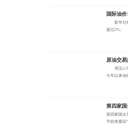
国际油价
新华社纽约
超过2%。 
周五(1月
今年以来油价
第四家国企
节前将重回“7