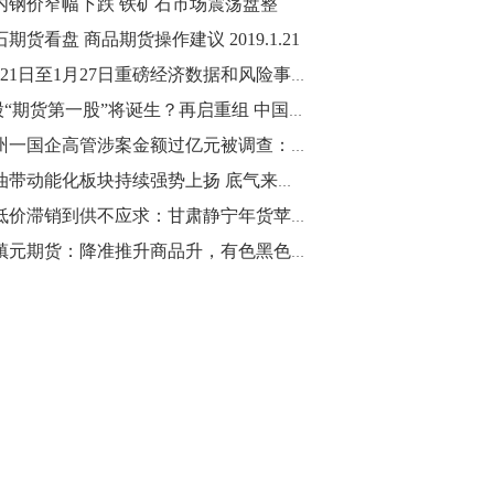
内钢价窄幅下跌 铁矿石市场震荡盘整
期货看盘 商品期货操作建议 2019.1.21
10:43
【行情】油脂油料期货表现抢眼，豆二期
1月21日至1月27日重磅经济数据和风险事件前瞻
货主力合约涨幅扩大至3.5%，豆油涨
A股“期货第一股”将诞生？再启重组 中国中期拟购买国际期货78.45%股权
2.5%，棕榈油涨近2%，菜粕涨1.54%。
广州一国企高管涉案金额过亿元被调查：接连挪用公款炒期货
10:17
原油带动能化板块持续强势上扬 底气来自哪里？
【研报精选】国内期货机构对8月5日的原
从低价滞销到供不应求：甘肃静宁年货苹果脱销见闻
油期货走势预测
董镇元期货：降准推升商品升，有色黑色延续多
10:16
【发改委：钢铁行业2019年1-6月运行情
况】一、粗钢产量持续增长。二、钢材价
格波动回升。三、企业效益同比大幅下
降。四、钢材出口小幅下降，铁矿石进口
价格持续上升。
09:55
【行情】国债期货直线拉升，10年期主力
合约涨逾0.1%，盘中最高报98.865，创
2016年12月以来新高。