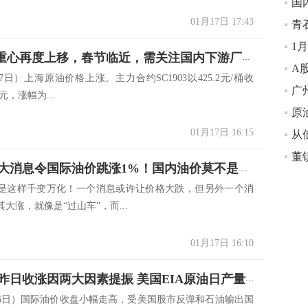
国
01月17日 17:43
青石
INE原油重心再度上移，春节临近，需关注国内下游厂商一大动作
7日）上海原油价格上涨。主力合约SC1903以425.2元/桶收
元，涨幅为...
01月17日 16:15
美中俄三大消息令国际油价跳涨1%！国内油价莫不是又要涨？
是这样千变万化！一个消息或许让价格大跌，但另外一个消
大涨，就像是“过山车”，而...
01月17日 16:10
国际油价昨日收涨因两大因素提振 美国EIA原油日产量创纪录达1190万桶！
16日）国际油价收盘小幅走高，受美国股市反弹和石油输出国