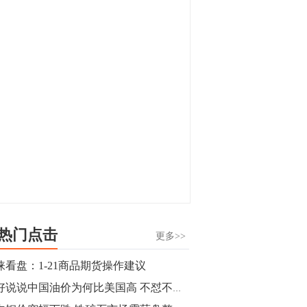
显，沪金主力合约封涨停，沪银涨逾4%。
油脂油料期货飘红，豆二涨停，菜粕、豆
油、豆粕、棕榈油涨幅居前。有色板块
11:15
中，沪镍涨3.42%。跌幅榜单中，铁矿表现
【行情】豆二期货主力合约涨停，涨幅达
疲弱，大跌近4%，棉花、甲醇、EG、棉
3.98%，报3213元/吨。
纱跌幅居前。
11:15
【行情】贵金属期货继续上涨，沪金期货
主力合约涨3.84%，沪银涨3%。
10:44
【行情】沪镍期货主力合约短线上涨，涨
幅扩大至4.4%。
热门点击
更多>>
10:43
涞看盘：1-21商品期货操作建议
【行情】芝加哥11月大豆期货跌0.4%，12
好好说说中国油价为何比美国高 不怼不骂不吵架
月玉米期货跌1%。