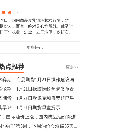
停；三大期指纷纷下跌；国债期货全线走
升。 分析人士指出，从大宗商品市
08:50
场来看，汇率波动...
昨日，国内商品期货演绎极端行情，对于
期货人士而言，绝对是心惊胆战。截至昨
日下午收盘，沪金、豆二涨停，铁矿石、
郑棉跌停，白银、镍涨幅超过3%，沥青、
甲醇和棉花跌幅超过3%。 [center]
14:35
更多快讯
[imgnobrwh] src=...
【行情】沥青期货主力1912合约价格继续
下跌，跌幅超过4%。
热点推荐
更多>>
14:23
梓木弈期：商品期货1月21日操作建议与重点品种推荐
【行情】大连铁矿石期货主力合约跌停，
郭昊论期：1月21日橡胶螺纹焦炭做单盘前观点
跌幅达6%，报689.5元/吨，刷新近两个月
低位。
神华期货：1月21日欧佩克和俄罗斯已采取联合减产行动
晨早评：1月21日期货早盘提示
14:20
18%，国际油价上涨，国内成品油价将进入“8元时代”?
方正有色研究团队：高度重视贵金属的阶
段性机会。自年初以来沪金上涨16.93%，
美国“关门”第5周，下周油价会涨破55美元？