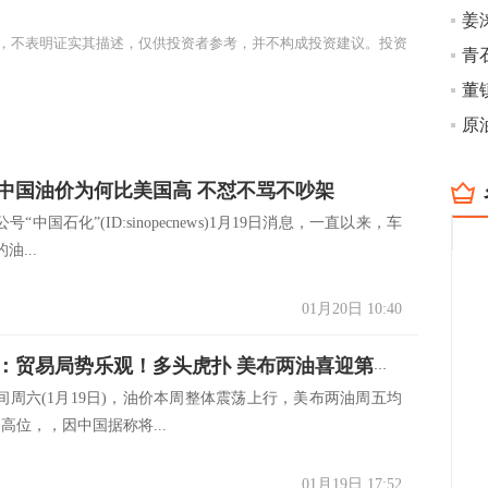
姜
，不表明证实其描述，仅供投资者参考，并不构成投资建议。投资
青石
中国油价为何比美国高 不怼不骂不吵架
国石化”(ID:sinopecnews)1月19日消息，一直以来，车
油...
01月20日 10:40
原油周评：贸易局势乐观！多头虎扑 美布两油喜迎第三周收阳
六(1月19日)，油价本周整体震荡上行，美布两油周五均
高位，，因中国据称将...
01月19日 17:52