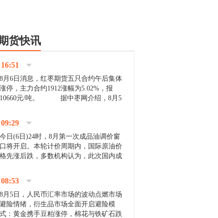
期货快讯
16:51
8月6日消息，红枣期货五只合约午后集体
涨停，主力合约1912涨幅为5.02%，报
10660元/吨。 据中枣网介绍，8月5
日沧州市场下雨天气影响，市场出摊商户
不多，看护客商也零星，成交量有限。卖
09:29
家好货依旧惜售挺...
今日(6日)24时，8月第一次成品油调价窗
口将开启。本轮计价周期内，国际原油价
格先涨后跌，多数机构认为，此次国内成
品油价压线下调与搁浅均有可能。 [center]
[img]http://images.cnfol.com/file/201908/gasoline_201...
08:53
8月5日，人民币汇率市场的波动点燃市场
避险情绪，衍生品市场全面开启避险模
式：黄金携手豆粕涨停，棉花与铁矿石跌