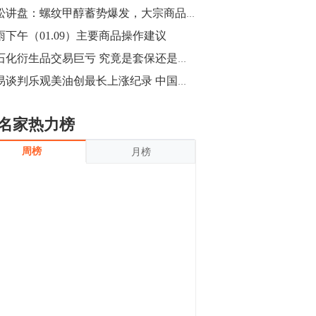
沪银上涨11.90%；历史经验表明，黄金确
青松讲盘：螺纹甲醇蓄势爆发，大宗商品年底大战
立涨势，白银将开启补涨，且涨幅超过黄
金，金银比有望高位回归。
雨下午（01.09）主要商品操作建议
13:55
豆二期货主力合约涨停，涨幅达3.98%，报
中石化衍生品交易巨亏 究竟是套保还是投机？
3213元/吨。 国信期货指出，上周五
贸易谈判乐观美油创最长上涨纪录 中国原油跟随国际油价有望涨涨涨？
CBOT大豆期货市场上涨，11月期约收高
3.25美分，报收868.50美分/蒲式耳。受此
影响，夜盘连粕高位窄幅震荡，建议短线
13:54
名家热力榜
操作为主。 ...
8月5日消息，内外盘贵金属强劲走升，沪
周榜
月榜
金主力合约涨停，涨幅3.99%，报334.00
元/克；沪银亦是大幅拉升；纽约金主力上
破1450美元/盎司。 国投安信期货指
出，在全球经济贸易形势下，首先一方
13:33
面，即使美联储...
【行情】郑棉期货主力合约跌停，跌幅达
4%，报12225元/吨。
11:30
【早盘收评】国内商品期货早盘收盘涨跌
不一，避险情绪激发，贵金属期货上涨明