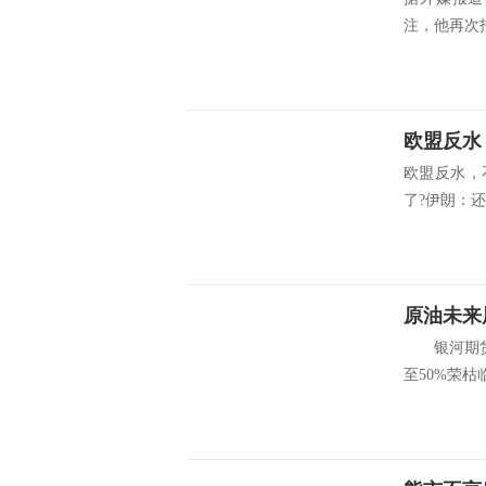
注，他再次
欧盟反水
欧盟反水，
了?伊朗：还得
原油未来
银河期货原
至50%荣枯