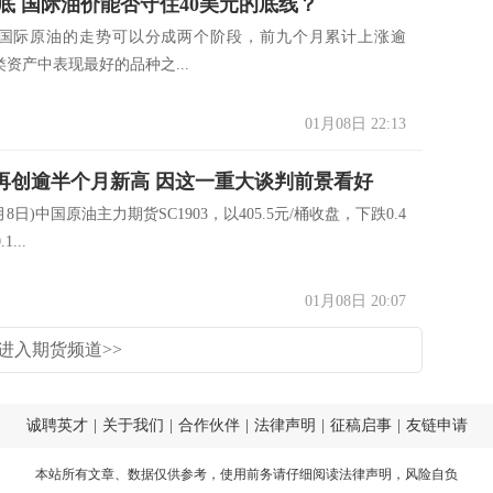
底 国际油价能否守住40美元的底线？
国际原油的走势可以分成两个阶段，前九个月累计上涨逾
类资产中表现最好的品种之...
01月08日 22:13
油再创逾半个月新高 因这一重大谈判前景看好
日)中国原油主力期货SC1903，以405.5元/桶收盘，下跌0.4
...
01月08日 20:07
进入期货频道>>
诚聘英才
|
关于我们
|
合作伙伴
|
法律声明
|
征稿启事
|
友链申请
本站所有文章、数据仅供参考，使用前务请仔细阅读
法律声明
，风险自负