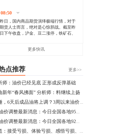
停；三大期指纷纷下跌；国债期货全线走
升。 分析人士指出，从大宗商品市
08:50
场来看，汇率波动...
昨日，国内商品期货演绎极端行情，对于
期货人士而言，绝对是心惊胆战。截至昨
日下午收盘，沪金、豆二涨停，铁矿石、
郑棉跌停，白银、镍涨幅超过3%，沥青、
甲醇和棉花跌幅超过3%。 [center]
14:35
更多快讯
[imgnobrwh] src=...
【行情】沥青期货主力1912合约价格继续
下跌，跌幅超过4%。
热点推荐
更多>>
14:23
析师：油价已经见底 正形成反弹基础
【行情】大连铁矿石期货主力合约跌停，
油新年“春风拂面” 分析师：料继续上扬
跌幅达6%，报689.5元/吨，刷新近两个月
低位。
实锤，6天后成品油将上调？3周以来油价首次涨破50美元
1.9油价调整最新消息：今日全国各地95号汽油价格查询一览
14:20
1.9油价调整最新消息：今日全国各地92号汽油价格查询一览
方正有色研究团队：高度重视贵金属的阶
段性机会。自年初以来沪金上涨16.93%，
黄甦：接受亏损、体验亏损、感悟亏损、拥抱亏损（下）