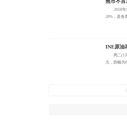
熊市不言
2018年
20%，是各
INE原
周二(1月8
元，跌幅为0.1