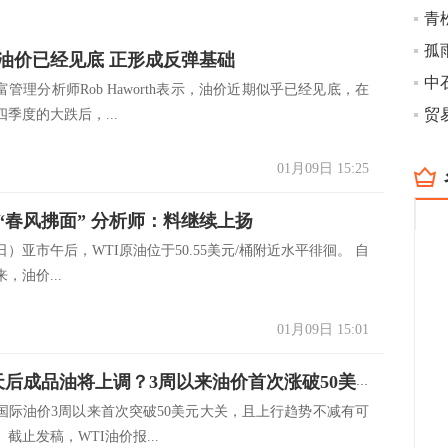
孤
油价已经见底 正形成反弹基础
管理分析师Rob Haworth表示，油价近期似乎已经见底，在
季度的大跌后，...
01月09日 15:25
“春风拂面” 分析师：料继续上扬
日）亚市午后，WTI原油位于50.55美元/桶附近水平徘徊。 自
来，油价...
01月09日 15:01
实锤，6天后成品油将上调？3周以来油价首次涨破50美元
国际油价3周以来首次突破50美元大关，且上行趋势不减有可
截止发稿，WTI油价报...