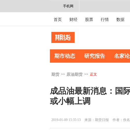
手机网
首页
财经
股票
行情
数据
期市动态
研究报告
名家论
>>
>>
正文
期货
原油期货
成品油最新消息：国际
或小幅上调
2019-01-09 15:35:13
来源：期货日报
作者：佚名