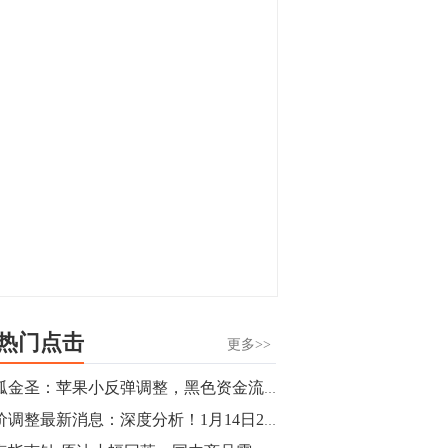
显，沪金主力合约封涨停，沪银涨逾4%。
油脂油料期货飘红，豆二涨停，菜粕、豆
油、豆粕、棕榈油涨幅居前。有色板块
11:15
中，沪镍涨3.42%。跌幅榜单中，铁矿表现
【行情】豆二期货主力合约涨停，涨幅达
疲弱，大跌近4%，棉花、甲醇、EG、棉
3.98%，报3213元/吨。
纱跌幅居前。
11:15
【行情】贵金属期货继续上涨，沪金期货
主力合约涨3.84%，沪银涨3%。
10:44
【行情】沪镍期货主力合约短线上涨，涨
幅扩大至4.4%。
热门点击
更多>>
10:43
独孤金圣：苹果小反弹调整，黑色资金流失，可操作性丧失？
【行情】芝加哥11月大豆期货跌0.4%，12
油价调整最新消息：深度分析！1月14日24时成品油将喜迎开年“第一涨”？
月玉米期货跌1%。