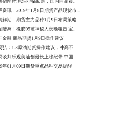
期海指南针:原油小幅回落，国内商品震荡调整
10:43
中宇资讯：2019年1月8日期货产品现货市场分析.
【行情】油脂油料期货表现抢眼，豆二期
鹰解期：期货主力品种1月9日布局策略
货主力合约涨幅扩大至3.5%，豆油涨
光怪陆离！橡胶05被神秘人夜晚狙击 宝城期货哭晕在厕所
2.5%，棕榈油涨近2%，菜粕涨1.54%。
丰金融 商品期货1月9日操作建议
10:17
罗易弘：1-8原油期货操作建议，冲高不破高先看回调
【研报精选】国内期货机构对8月5日的原
贸易谈判乐观美油创最长上涨纪录 中国原油跟随国际油价有望涨涨涨？
油期货走势预测
019年01月09日期货重点品种交易提醒
10:16
【发改委：钢铁行业2019年1-6月运行情
况】一、粗钢产量持续增长。二、钢材价
格波动回升。三、企业效益同比大幅下
降。四、钢材出口小幅下降，铁矿石进口
价格持续上升。
09:55
【行情】国债期货直线拉升，10年期主力
合约涨逾0.1%，盘中最高报98.865，创
2016年12月以来新高。