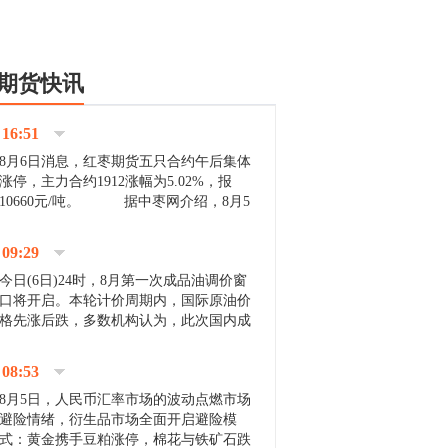
期货快讯
16:51
8月6日消息，红枣期货五只合约午后集体
涨停，主力合约1912涨幅为5.02%，报
10660元/吨。 据中枣网介绍，8月5
日沧州市场下雨天气影响，市场出摊商户
不多，看护客商也零星，成交量有限。卖
09:29
家好货依旧惜售挺...
今日(6日)24时，8月第一次成品油调价窗
口将开启。本轮计价周期内，国际原油价
格先涨后跌，多数机构认为，此次国内成
品油价压线下调与搁浅均有可能。 [center]
[img]http://images.cnfol.com/file/201908/gasoline_201...
08:53
8月5日，人民币汇率市场的波动点燃市场
避险情绪，衍生品市场全面开启避险模
式：黄金携手豆粕涨停，棉花与铁矿石跌