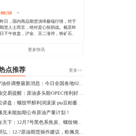
停；三大期指纷纷下跌；国债期货全线走
升。 分析人士指出，从大宗商品市
08:50
场来看，汇率波动...
昨日，国内商品期货演绎极端行情，对于
期货人士而言，绝对是心惊胆战。截至昨
日下午收盘，沪金、豆二涨停，铁矿石、
郑棉跌停，白银、镍涨幅超过3%，沥青、
甲醇和棉花跌幅超过3%。 [center]
14:35
更多快讯
[imgnobrwh] src=...
【行情】沥青期货主力1912合约价格继续
下跌，跌幅超过4%。
热点推荐
更多>>
14:23
12.7油价调整最新消息：今日全国各地92号汽油价格查询一览
【行情】大连铁矿石期货主力合约跌停，
原油交易提醒：原油多头盼OPEC传利好 俄罗斯表态料定油价生死
跌幅达6%，报689.5元/吨，刷新近两个月
低位。
青松讲盘：螺纹甲醇利润滚滚 pta豆粕蓄势待发
佩克未能如期公布原油产量计划！
14:20
赢在天下：12月7号黑色系焦炭、螺纹钢交易策略
方正有色研究团队：高度重视贵金属的阶
段性机会。自年初以来沪金上涨16.93%，
罗易弘：12-7原油期货操作建议，欧佩克会议减产不易，今日见分晓