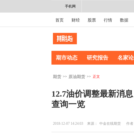
手机网
首页
财经
股票
行情
数据
期市动态
研究报告
名家论
>>
>>
正文
期货
原油期货
12.7油价调整最新消
查询一览
2018-12-07 14:24:03
来源：
中金在线期货
作者