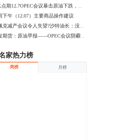
沪银上涨11.90%；历史经验表明，黄金确
老K点期12.7OPEC会议暴击原油下跌，焦炭1905反转空
立涨势，白银将开启补涨，且涨幅超过黄
金，金银比有望高位回归。
雨下午（12.07）主要商品操作建议
13:55
豆二期货主力合约涨停，涨幅达3.98%，报
欧佩克减产会议令人失望?沙特油长：没有信心，油价重回跌势
3213元/吨。 国信期货指出，上周五
广发期货：原油早报——OPEC会议阴霾笼罩油价下跌（20181207）
CBOT大豆期货市场上涨，11月期约收高
3.25美分，报收868.50美分/蒲式耳。受此
影响，夜盘连粕高位窄幅震荡，建议短线
13:54
名家热力榜
操作为主。 ...
8月5日消息，内外盘贵金属强劲走升，沪
周榜
月榜
金主力合约涨停，涨幅3.99%，报334.00
元/克；沪银亦是大幅拉升；纽约金主力上
破1450美元/盎司。 国投安信期货指
出，在全球经济贸易形势下，首先一方
13:33
面，即使美联储...
【行情】郑棉期货主力合约跌停，跌幅达
4%，报12225元/吨。
11:30
【早盘收评】国内商品期货早盘收盘涨跌
不一，避险情绪激发，贵金属期货上涨明