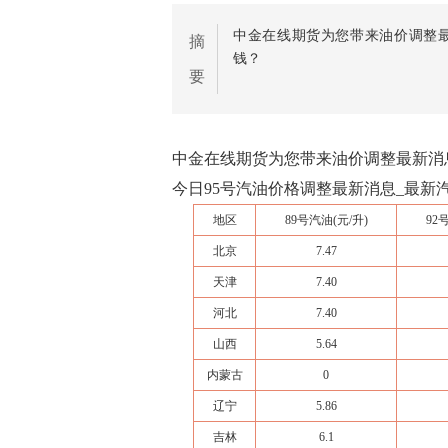
中金在线期货为您带来油价调整最
摘
钱？
要
中金在线期货为您带来油价调整最新消息
今日95号汽油价格调整最新消息_最新汽油
地区
89号
汽油
(元/升)
92
北京
7.47
天津
7.40
河北
7.40
山西
5.64
内蒙古
0
辽宁
5.86
吉林
6.1