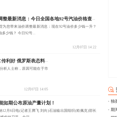
12.7油价调整最新消息：今日全国各地92号汽油价格查询一览
货为您带来油价调整最新消息：现在92号油价多少钱一升？
多少钱？ 今日92号...
12月07日 14:22
原油交易提醒：原油多头盼OPEC传利好 俄罗斯表态料定油价生死
，分析人士称，原因可能在于市
12月07日 14:05
能如期公布原油产量计划！
12月6日电(记者王腾飞 刘向)石油输出国组织(欧佩克)部长