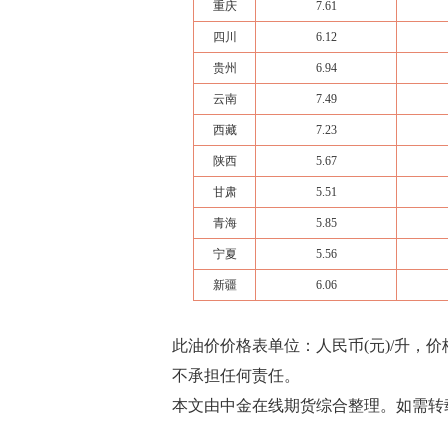
重庆
7.61
四川
6.12
贵州
6.94
云南
7.49
西藏
7.23
陕西
5.67
甘肃
5.51
青海
5.85
宁夏
5.56
新疆
6.06
此油价价格表单位：人民币(元)/升，
不承担任何责任。
本文由中金在线期货综合整理。如需转