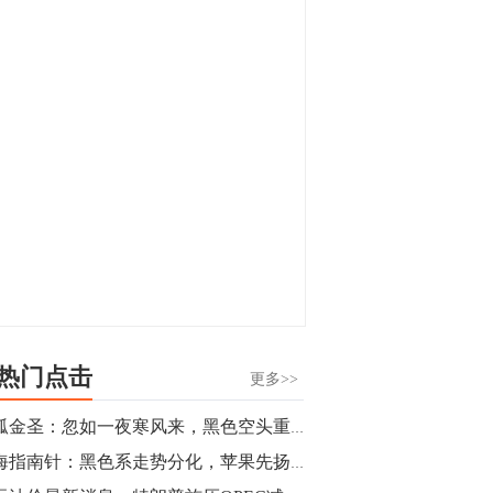
显，沪金主力合约封涨停，沪银涨逾4%。
油脂油料期货飘红，豆二涨停，菜粕、豆
油、豆粕、棕榈油涨幅居前。有色板块
11:15
中，沪镍涨3.42%。跌幅榜单中，铁矿表现
【行情】豆二期货主力合约涨停，涨幅达
疲弱，大跌近4%，棉花、甲醇、EG、棉
3.98%，报3213元/吨。
纱跌幅居前。
11:15
【行情】贵金属期货继续上涨，沪金期货
主力合约涨3.84%，沪银涨3%。
10:44
【行情】沪镍期货主力合约短线上涨，涨
幅扩大至4.4%。
热门点击
更多>>
10:43
独孤金圣：忽如一夜寒风来，黑色空头重燃希望
【行情】芝加哥11月大豆期货跌0.4%，12
期海指南针：黑色系走势分化，苹果先扬后抑，可以放肆做空
月玉米期货跌1%。