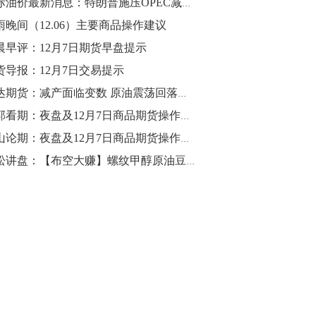
国际油价最新消息：特朗普施压OPEC减产存疑虑 油价扩大跌幅下破52关口！
雨晚间（12.06）主要商品操作建议
10:43
【行情】油脂油料期货表现抢眼，豆二期
晨早评：12月7日期货早盘提示
货主力合约涨幅扩大至3.5%，豆油涨
货导报：12月7日交易提示
2.5%，棕榈油涨近2%，菜粕涨1.54%。
瑞达期货：减产面临变数 原油震荡回落
10:17
老郭看期：夜盘及12月7日商品期货操作分析
【研报精选】国内期货机构对8月5日的原
金山论期：夜盘及12月7日商品期货操作策略
油期货走势预测
青松讲盘：【布空大赚】螺纹甲醇原油豆粕焦炭等12月7日操作建议
10:16
【发改委：钢铁行业2019年1-6月运行情
况】一、粗钢产量持续增长。二、钢材价
格波动回升。三、企业效益同比大幅下
降。四、钢材出口小幅下降，铁矿石进口
价格持续上升。
09:55
【行情】国债期货直线拉升，10年期主力
合约涨逾0.1%，盘中最高报98.865，创
2016年12月以来新高。