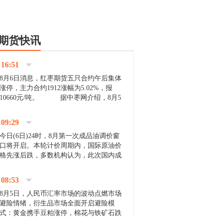
期货快讯
16:51
8月6日消息，红枣期货五只合约午后集体
涨停，主力合约1912涨幅为5.02%，报
10660元/吨。 据中枣网介绍，8月5
日沧州市场下雨天气影响，市场出摊商户
不多，看护客商也零星，成交量有限。卖
09:29
家好货依旧惜售挺...
今日(6日)24时，8月第一次成品油调价窗
口将开启。本轮计价周期内，国际原油价
格先涨后跌，多数机构认为，此次国内成
品油价压线下调与搁浅均有可能。 [center]
[img]http://images.cnfol.com/file/201908/gasoline_201...
08:53
8月5日，人民币汇率市场的波动点燃市场
避险情绪，衍生品市场全面开启避险模
式：黄金携手豆粕涨停，棉花与铁矿石跌