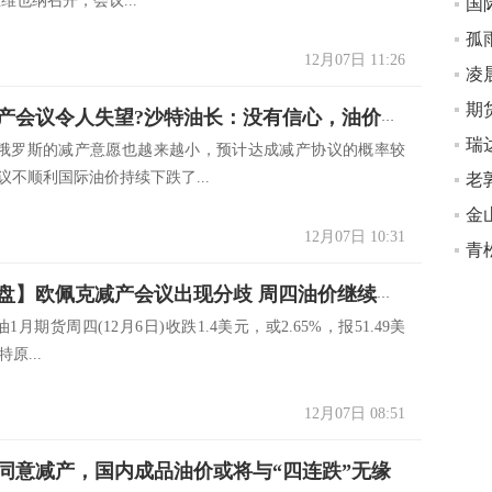
维也纳召开，会议...
孤
12月07日 11:26
凌
期
欧佩克减产会议令人失望?沙特油长：没有信心，油价重回跌势
俄罗斯的减产意愿也越来越小，预计达成减产协议的概率较
议不顺利国际油价持续下跌了...
12月07日 10:31
【原油收盘】欧佩克减产会议出现分歧 周四油价继续下跌
1月期货周四(12月6日)收跌1.4美元，或2.65%，报51.49美
原...
12月07日 08:51
同意减产，国内成品油价或将与“四连跌”无缘