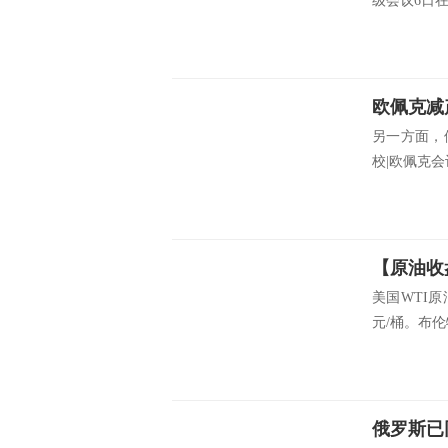
级会议6日在
另一方面，
校|欧佩克会
美国WTI原油
元/桶。布伦特
俄罗斯已