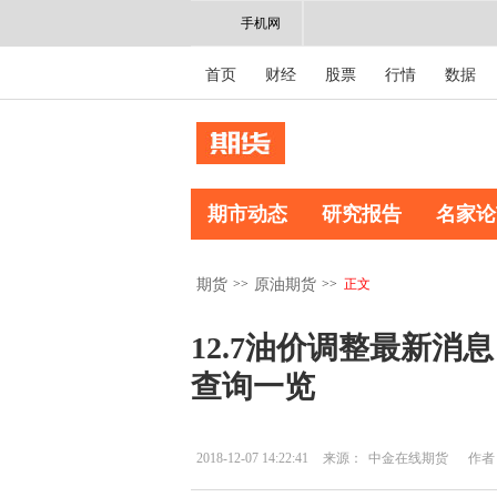
手机网
首页
财经
股票
行情
数据
期市动态
研究报告
名家论
>>
>>
正文
期货
原油期货
12.7油价调整最新消
查询一览
2018-12-07 14:22:41
来源：
中金在线期货
作者