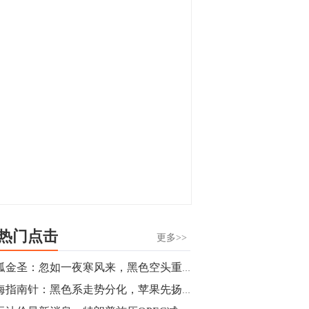
显，沪金主力合约封涨停，沪银涨逾4%。
油脂油料期货飘红，豆二涨停，菜粕、豆
油、豆粕、棕榈油涨幅居前。有色板块
11:15
中，沪镍涨3.42%。跌幅榜单中，铁矿表现
【行情】豆二期货主力合约涨停，涨幅达
疲弱，大跌近4%，棉花、甲醇、EG、棉
3.98%，报3213元/吨。
纱跌幅居前。
11:15
【行情】贵金属期货继续上涨，沪金期货
主力合约涨3.84%，沪银涨3%。
10:44
【行情】沪镍期货主力合约短线上涨，涨
幅扩大至4.4%。
热门点击
更多>>
10:43
独孤金圣：忽如一夜寒风来，黑色空头重燃希望
【行情】芝加哥11月大豆期货跌0.4%，12
期海指南针：黑色系走势分化，苹果先扬后抑，可以放肆做空
月玉米期货跌1%。