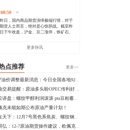
停；三大期指纷纷下跌；国债期货全线走
升。 分析人士指出，从大宗商品市
08:50
场来看，汇率波动...
昨日，国内商品期货演绎极端行情，对于
期货人士而言，绝对是心惊胆战。截至昨
日下午收盘，沪金、豆二涨停，铁矿石、
郑棉跌停，白银、镍涨幅超过3%，沥青、
甲醇和棉花跌幅超过3%。 [center]
14:35
更多快讯
[imgnobrwh] src=...
【行情】沥青期货主力1912合约价格继续
下跌，跌幅超过4%。
热点推荐
更多>>
14:23
12.7油价调整最新消息：今日全国各地92号汽油价格查询一览
【行情】大连铁矿石期货主力合约跌停，
原油交易提醒：原油多头盼OPEC传利好 俄罗斯表态料定油价生死
跌幅达6%，报689.5元/吨，刷新近两个月
低位。
青松讲盘：螺纹甲醇利润滚滚 pta豆粕蓄势待发
佩克未能如期公布原油产量计划！
14:20
赢在天下：12月7号黑色系焦炭、螺纹钢交易策略
方正有色研究团队：高度重视贵金属的阶
段性机会。自年初以来沪金上涨16.93%，
罗易弘：12-7原油期货操作建议，欧佩克会议减产不易，今日见分晓