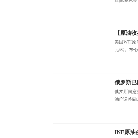
校|欧佩克会
美国WTI原油
元/桶。布伦特
俄罗斯已
俄罗斯同意
油价调整窗口