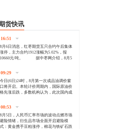
期货快讯
16:51
8月6日消息，红枣期货五只合约午后集体
涨停，主力合约1912涨幅为5.02%，报
10660元/吨。 据中枣网介绍，8月5
日沧州市场下雨天气影响，市场出摊商户
不多，看护客商也零星，成交量有限。卖
09:29
家好货依旧惜售挺...
今日(6日)24时，8月第一次成品油调价窗
口将开启。本轮计价周期内，国际原油价
格先涨后跌，多数机构认为，此次国内成
品油价压线下调与搁浅均有可能。 [center]
[img]http://images.cnfol.com/file/201908/gasoline_201...
08:53
8月5日，人民币汇率市场的波动点燃市场
避险情绪，衍生品市场全面开启避险模
式：黄金携手豆粕涨停，棉花与铁矿石跌