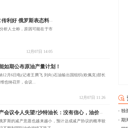
原油交易提醒：原油多头盼OPEC传利好 俄罗斯表态料定油价生死
，分析人士称，原因可能在于市
12月07日 14:05
能如期公布原油产量计划！
12月6日电(记者王腾飞 刘向)石油输出国组织(欧佩克)部长
维也纳召开，会议...
12月07日 11:26
欧佩克减产会议令人失望?沙特油长：没有信心，油价重回跌势
俄罗斯的减产意愿也越来越小，预计达成减产协议的概率较