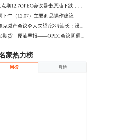
沪银上涨11.90%；历史经验表明，黄金确
老K点期12.7OPEC会议暴击原油下跌，焦炭1905反转空
立涨势，白银将开启补涨，且涨幅超过黄
金，金银比有望高位回归。
雨下午（12.07）主要商品操作建议
13:55
豆二期货主力合约涨停，涨幅达3.98%，报
欧佩克减产会议令人失望?沙特油长：没有信心，油价重回跌势
3213元/吨。 国信期货指出，上周五
广发期货：原油早报——OPEC会议阴霾笼罩油价下跌（20181207）
CBOT大豆期货市场上涨，11月期约收高
3.25美分，报收868.50美分/蒲式耳。受此
影响，夜盘连粕高位窄幅震荡，建议短线
13:54
名家热力榜
操作为主。 ...
8月5日消息，内外盘贵金属强劲走升，沪
周榜
月榜
金主力合约涨停，涨幅3.99%，报334.00
元/克；沪银亦是大幅拉升；纽约金主力上
破1450美元/盎司。 国投安信期货指
出，在全球经济贸易形势下，首先一方
13:33
面，即使美联储...
【行情】郑棉期货主力合约跌停，跌幅达
4%，报12225元/吨。
11:30
【早盘收评】国内商品期货早盘收盘涨跌
不一，避险情绪激发，贵金属期货上涨明