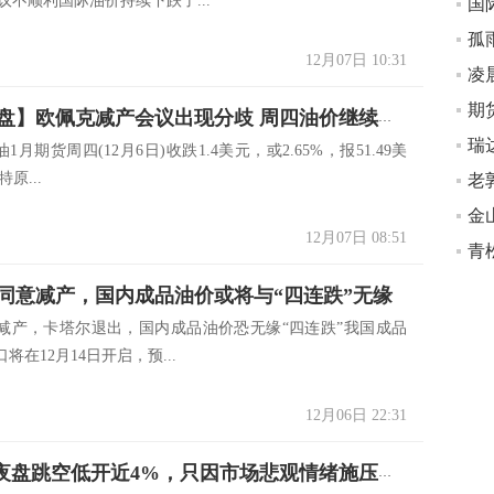
议不顺利国际油价持续下跌了...
孤
12月07日 10:31
凌
期
【原油收盘】欧佩克减产会议出现分歧 周四油价继续下跌
1月期货周四(12月6日)收跌1.4美元，或2.65%，报51.49美
原...
12月07日 08:51
同意减产，国内成品油价或将与“四连跌”无缘
减产，卡塔尔退出，国内成品油价恐无缘“四连跌”我国成品
将在12月14日开启，预...
12月06日 22:31
INE原油夜盘跳空低开近4%，只因市场悲观情绪施压油价