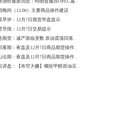
国际油价最新消息：特朗普施压OPEC减产存疑虑 油价扩大跌幅下破52关口！
雨晚间（12.06）主要商品操作建议
10:43
【行情】油脂油料期货表现抢眼，豆二期
晨早评：12月7日期货早盘提示
货主力合约涨幅扩大至3.5%，豆油涨
货导报：12月7日交易提示
2.5%，棕榈油涨近2%，菜粕涨1.54%。
瑞达期货：减产面临变数 原油震荡回落
10:17
老郭看期：夜盘及12月7日商品期货操作分析
【研报精选】国内期货机构对8月5日的原
金山论期：夜盘及12月7日商品期货操作策略
油期货走势预测
青松讲盘：【布空大赚】螺纹甲醇原油豆粕焦炭等12月7日操作建议
10:16
【发改委：钢铁行业2019年1-6月运行情
况】一、粗钢产量持续增长。二、钢材价
格波动回升。三、企业效益同比大幅下
降。四、钢材出口小幅下降，铁矿石进口
价格持续上升。
09:55
【行情】国债期货直线拉升，10年期主力
合约涨逾0.1%，盘中最高报98.865，创
2016年12月以来新高。