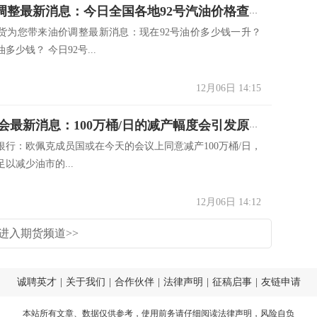
12.6油价调整最新消息：今日全国各地92号汽油价格查询一览
货为您带来油价调整最新消息：现在92号油价多少钱一升？
多少钱？ 今日92号...
12月06日 14:15
欧佩克大会最新消息：100万桶/日的减产幅度会引发原油的进一步抛售
银行：欧佩克成员国或在今天的会议上同意减产100万桶/日，
以减少油市的...
12月06日 14:12
进入期货频道>>
诚聘英才
|
关于我们
|
合作伙伴
|
法律声明
|
征稿启事
|
友链申请
本站所有文章、数据仅供参考，使用前务请仔细阅读
法律声明
，风险自负