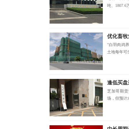
吨、1807.6万
优化畜牧
“白羽肉鸡
土地每年可生
逢低买盘
芝加哥期货
场，但预计未