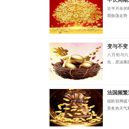
近半月余的
期振荡走势，
变与不变
八月初与六
先，原油暴
法国频繁
据欧联网援
受炙热天气和