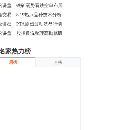
沪银上涨11.90%；历史经验表明，黄金确
松讲盘：铁矿弱势看跌空单布局
立涨势，白银将开启补涨，且涨幅超过黄
金，金银比有望高位回归。
赢交易：8.19热点品种技术分析
13:55
豆二期货主力合约涨停，涨幅达3.98%，报
松讲盘：PTA剧烈波动洗盘行情
3213元/吨。 国信期货指出，上周五
松讲盘：股指反洗整理高抛低吸
CBOT大豆期货市场上涨，11月期约收高
3.25美分，报收868.50美分/蒲式耳。受此
影响，夜盘连粕高位窄幅震荡，建议短线
13:54
名家热力榜
操作为主。 ...
8月5日消息，内外盘贵金属强劲走升，沪
周榜
月榜
金主力合约涨停，涨幅3.99%，报334.00
元/克；沪银亦是大幅拉升；纽约金主力上
破1450美元/盎司。 国投安信期货指
出，在全球经济贸易形势下，首先一方
13:33
面，即使美联储...
【行情】郑棉期货主力合约跌停，跌幅达
4%，报12225元/吨。
11:30
【早盘收评】国内商品期货早盘收盘涨跌
不一，避险情绪激发，贵金属期货上涨明