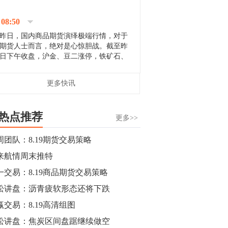
停；三大期指纷纷下跌；国债期货全线走
升。 分析人士指出，从大宗商品市
08:50
场来看，汇率波动...
昨日，国内商品期货演绎极端行情，对于
期货人士而言，绝对是心惊胆战。截至昨
日下午收盘，沪金、豆二涨停，铁矿石、
郑棉跌停，白银、镍涨幅超过3%，沥青、
甲醇和棉花跌幅超过3%。 [center]
14:35
更多快讯
[imgnobrwh] src=...
【行情】沥青期货主力1912合约价格继续
下跌，跌幅超过4%。
热点推荐
更多>>
14:23
周团队：8.19期货交易策略
【行情】大连铁矿石期货主力合约跌停，
来航情周末推特
跌幅达6%，报689.5元/吨，刷新近两个月
低位。
一交易：8.19商品期货交易策略
松讲盘：沥青疲软形态还将下跌
14:20
赢交易：8.19高清组图
方正有色研究团队：高度重视贵金属的阶
段性机会。自年初以来沪金上涨16.93%，
松讲盘：焦炭区间盘踞继续做空