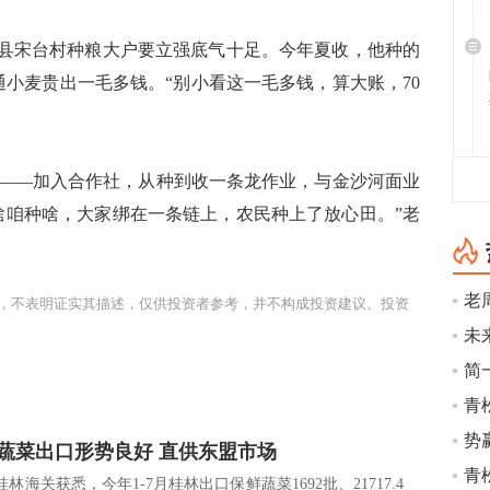
县宋台村种粮大户要立强底气十足。今年夏收，他种的
通小麦贵出一毛多钱。“别小看这一毛多钱，算大账，70
—加入合作社，从种到收一条龙作业，与金沙河面业
啥咱种啥，大家绑在一条链上，农民种上了放心田。”老
老
，不表明证实其描述，仅供投资者参考，并不构成投资建议。投资
未
简
青
势
蔬菜出口形势良好 直供东盟市场
青
桂林海关获悉，今年1-7月桂林出口保鲜蔬菜1692批、21717.4