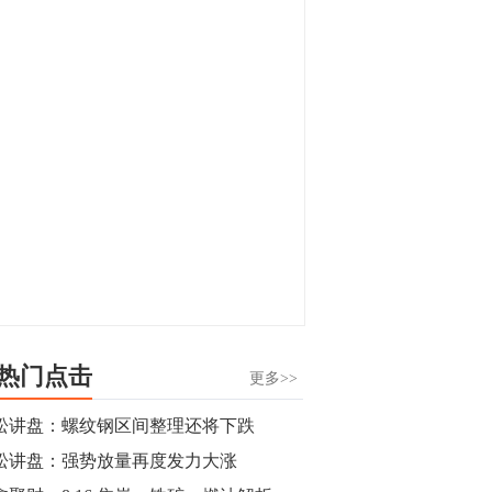
显，沪金主力合约封涨停，沪银涨逾4%。
油脂油料期货飘红，豆二涨停，菜粕、豆
油、豆粕、棕榈油涨幅居前。有色板块
11:15
中，沪镍涨3.42%。跌幅榜单中，铁矿表现
【行情】豆二期货主力合约涨停，涨幅达
疲弱，大跌近4%，棉花、甲醇、EG、棉
3.98%，报3213元/吨。
纱跌幅居前。
11:15
【行情】贵金属期货继续上涨，沪金期货
主力合约涨3.84%，沪银涨3%。
10:44
【行情】沪镍期货主力合约短线上涨，涨
幅扩大至4.4%。
热门点击
更多>>
10:43
松讲盘：螺纹钢区间整理还将下跌
【行情】芝加哥11月大豆期货跌0.4%，12
松讲盘：强势放量再度发力大涨
月玉米期货跌1%。