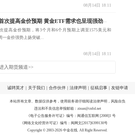
08月14日 18:11
高盛今年首次提高金价预期 黄金ETF需求也呈现强劲上升趋势
次提高金价预期，将3个月和6个月预期上调至1575美元和
。周一金价强势上扬突破...
08月14日 18:11
进入期货频道>>
诚聘英才
|
关于我们
|
合作伙伴
|
法律声明
|
征稿启事
|
友链申请
本站所有文章、数据仅供参考，使用前务请仔细阅读
法律声明
，风险自负
违法和不良信息举报邮箱：
zixun@cnfol.net
《电子公告服务许可证》编号：闽通信互联网 [2008]1 号
《网络文化经营许可证》编号：闽网文[2017]6399130号
Copyright © 2003-2026 中金在线. All Right Reserved.