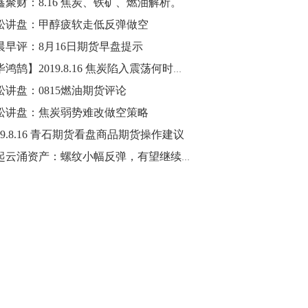
鑫聚财：8.16 焦炭、铁矿、燃油解析。
松讲盘：甲醇疲软走低反弹做空
10:43
【行情】油脂油料期货表现抢眼，豆二期
晨早评：8月16日期货早盘提示
货主力合约涨幅扩大至3.5%，豆油涨
【毕鸿鹄】2019.8.16 焦炭陷入震荡何时突破
2.5%，棕榈油涨近2%，菜粕涨1.54%。
松讲盘：0815燃油期货评论
10:17
松讲盘：焦炭弱势难改做空策略
【研报精选】国内期货机构对8月5日的原
019.8.16 青石期货看盘商品期货操作建议
油期货走势预测
风起云涌资产：螺纹小幅反弹，有望继续走高
10:16
【发改委：钢铁行业2019年1-6月运行情
况】一、粗钢产量持续增长。二、钢材价
格波动回升。三、企业效益同比大幅下
降。四、钢材出口小幅下降，铁矿石进口
价格持续上升。
09:55
【行情】国债期货直线拉升，10年期主力
合约涨逾0.1%，盘中最高报98.865，创
2016年12月以来新高。