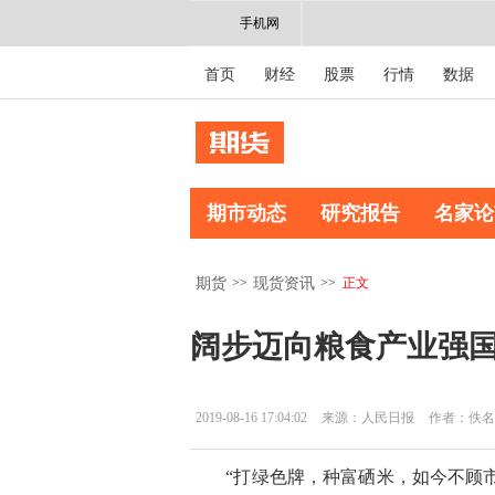
手机网
首页
财经
股票
行情
数据
期市动态
研究报告
名家论
>>
>>
正文
期货
现货资讯
阔步迈向粮食产业强
2019-08-16 17:04:02
来源：人民日报
作者：佚名
“打绿色牌，种富硒米，如今不顾市