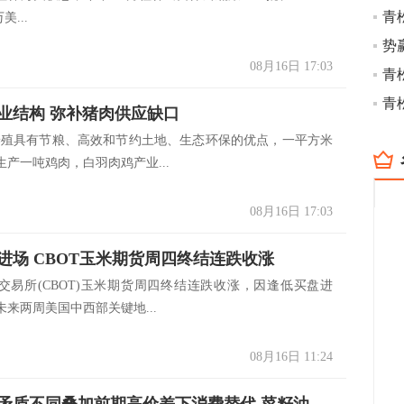
青
美...
势
08月16日 17:03
青
青
业结构 弥补猪肉供应缺口
养殖具有节粮、高效和节约土地、生态环保的优点，一平方米
产一吨鸡肉，白羽肉鸡产业...
08月16日 17:03
进场 CBOT玉米期货周四终结连跌收涨
交易所(CBOT)玉米期货周四终结连跌收涨，因逢低买盘进
来两周美国中西部关键地...
08月16日 11:24
中长周期矛盾不同叠加前期高价差下消费替代 菜籽油上涨受限