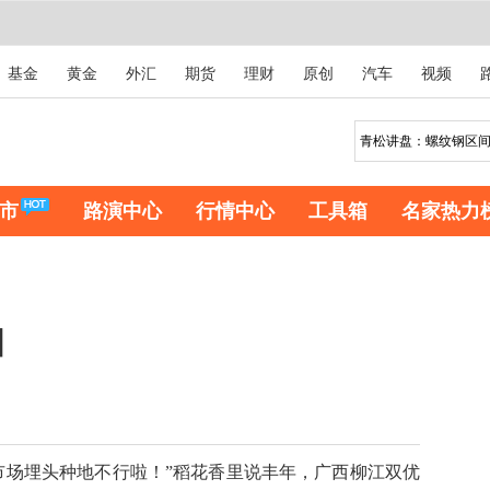
基金
黄金
外汇
期货
理财
原创
汽车
视频
市
路演中心
行情中心
工具箱
名家热力
国
场埋头种地不行啦！”稻花香里说丰年，广西柳江双优