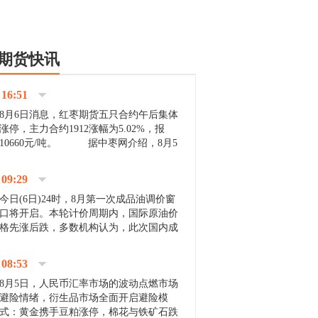
期货快讯
16:51
8月6日消息，红枣期货五只合约午后集体
涨停，主力合约1912涨幅为5.02%，报
10660元/吨。 据中枣网介绍，8月5
日沧州市场下雨天气影响，市场出摊商户
不多，看护客商也零星，成交量有限。卖
09:29
家好货依旧惜售挺...
今日(6日)24时，8月第一次成品油调价窗
口将开启。本轮计价周期内，国际原油价
格先涨后跌，多数机构认为，此次国内成
品油价压线下调与搁浅均有可能。 [center]
[img]http://images.cnfol.com/file/201908/gasoline_201...
08:53
8月5日，人民币汇率市场的波动点燃市场
避险情绪，衍生品市场全面开启避险模
式：黄金携手豆粕涨停，棉花与铁矿石跌