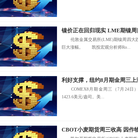
镍价正在回归现实 LME期镍周
伦敦金属交易所(LME)期镍周四大
巨大涨幅。 凯投宏观分析师Ro...
利好支撑，纽约8月期金周三上
COMEX8月期金周三（7月24日）上
1423.6美元/盎司。美...
CBOT小麦期货周三收高 因