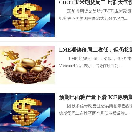
CBOT玉米期货周二上涨 天
芝加哥期货交易所(CBOT)玉米期
机构称下周美国中西部大部分地区气...
LME期镍价周二收低，但仍接
LME期镍价周二收低，但仍接
VivienneLloyd表示，“我们对目前...
因技术信号改善且交易商预期巴西糖产
糖期货周二在挫至两个月低点后反弹...