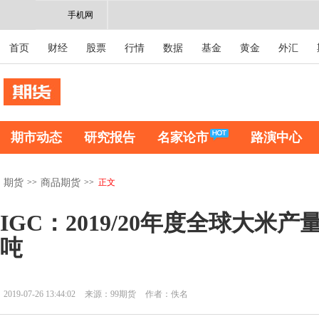
手机网
首页
财经
股票
行情
数据
基金
黄金
外汇
期市动态
研究报告
名家论市
路演中心
>>
>>
正文
期货
商品期货
IGC：2019/20年度全球大米产
吨
2019-07-26 13:44:02
来源：99期货
作者：佚名