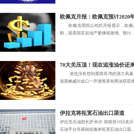
欧佩克月报：欧佩克预计202
欧佩克周四公布的月报显示，欧佩克预
剩，因美国页岩油产量继续激增。预计..
谁也没有想到墨西哥湾的强力风暴竟
凌晨鲍威尔金口一开便将美布两油双双推.
伊拉克将拓宽石油出口渠道
伊拉克石油部长萨米尔·加德班10日表
石油平台等基础设施来拓宽石油出口渠..