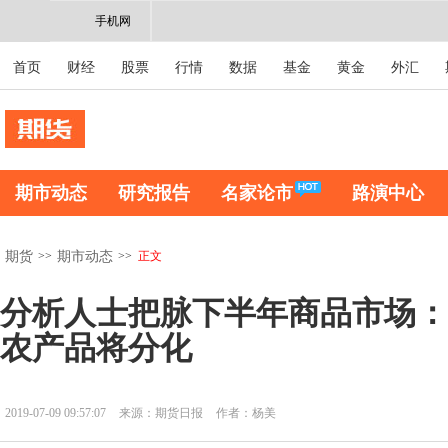
手机网
首页
财经
股票
行情
数据
基金
黄金
外汇
期市动态
研究报告
名家论市
路演中心
>>
>>
正文
期货
期市动态
分析人士把脉下半年商品市场：
农产品将分化
2019-07-09 09:57:07
来源：期货日报
作者：杨美