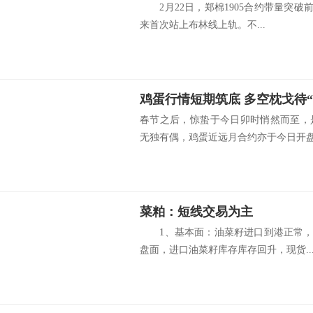
2月22日，郑棉1905合约带量突破前期
来首次站上布林线上轨。不...
鸡蛋行情短期筑底 多空枕戈待“
春节之后，惊蛰于今日卯时悄然而至，
无独有偶，鸡蛋近远月合约亦于今日开盘后
菜粕：短线交易为主
1、基本面：油菜籽进口到港正常，杂
盘面，进口油菜籽库存库存回升，现货..