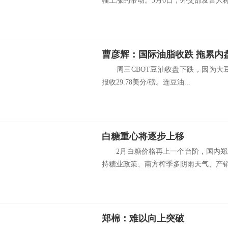
幅上涨的带动。3月6日，外交部发言人称.
曹彦辉：国际油脂收跌 拖累内
周三CBOT豆油收盘下跌，因为大豆走
报收29.78美分/磅。连豆油...
白糖重心将逐步上移
2月白糖价格再上一个台阶，国内郑
持糖业政策、南方榨季多阴雨天气、产销.
郑棉：难以向上突破