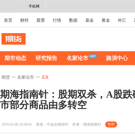
手机网
首页
财经
股票
行情
数据
基金
黄金
外汇
期市动态
研究报告
名家论市
路演中心
>>
>>
正文
期货
名家论市
期海指南针：股期双杀，A股跌破
市部分商品由多转空
2019-03-08 20:40:01
来源：中金在线特约
作者：期海指南针
专栏