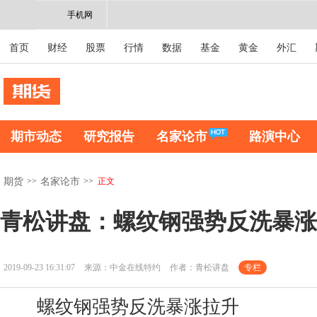
手机网
首页
财经
股票
行情
数据
基金
黄金
外汇
期市动态
研究报告
名家论市
路演中心
>>
>>
正文
期货
名家论市
青松讲盘：螺纹钢强势反洗暴涨
2019-09-23 16:31:07
来源：中金在线特约
作者：青松讲盘
专栏
螺纹钢强势反洗暴涨拉升