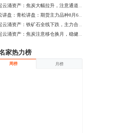
沪银上涨11.90%；历史经验表明，黄金确
风起云涌资产：焦炭大幅拉升，注意通道上轨压力商品期货部分品种操作建议（焦炭，焦煤，燃油，沪铜）
立涨势，白银将开启补涨，且涨幅超过黄
金，金银比有望高位回归。
13:55
青松讲盘：青松讲盘：期货主力品种8月6日操作建议【巨幅获利】
豆二期货主力合约涨停，涨幅达3.98%，报
风起云涌资产：铁矿石全线下跌，主力合约跌停
3213元/吨。 国信期货指出，上周五
风起云涌资产：焦炭注意移仓换月，稳健者观望
CBOT大豆期货市场上涨，11月期约收高
3.25美分，报收868.50美分/蒲式耳。受此
影响，夜盘连粕高位窄幅震荡，建议短线
13:54
名家热力榜
操作为主。 ...
8月5日消息，内外盘贵金属强劲走升，沪
周榜
月榜
金主力合约涨停，涨幅3.99%，报334.00
元/克；沪银亦是大幅拉升；纽约金主力上
破1450美元/盎司。 国投安信期货指
出，在全球经济贸易形势下，首先一方
13:33
面，即使美联储...
【行情】郑棉期货主力合约跌停，跌幅达
4%，报12225元/吨。
11:30
【早盘收评】国内商品期货早盘收盘涨跌
不一，避险情绪激发，贵金属期货上涨明