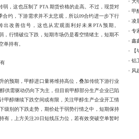
大
弱，这也压制了 PTA 期货价格的走高。不过，现货对
旺季合约，下游需求并不太悲观，所以09合约进一步下行
凌
传出改善信号，这也从宏观面利好未来PTA预期。
专
常脆弱，行情破位下跌，短期市场仍是看空情绪主，短期不
鑫
空单持有。
【
有
的预期，甲醇进口量将维持高位，叠加传统下游行业
甲醇供需驱动仍向下为主，但目前甲醇部分生产企业已陷
计甲醇继续下跌空间或有限，关注甲醇生产企业开工情
线以下级别的下跌走势，期价处于弱势行情之中，短期保持
持有，上方关注20日短线压力位，若有效突破空单暂时