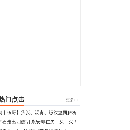
显，沪金主力合约封涨停，沪银涨逾4%。
油脂油料期货飘红，豆二涨停，菜粕、豆
油、豆粕、棕榈油涨幅居前。有色板块
11:15
中，沪镍涨3.42%。跌幅榜单中，铁矿表现
【行情】豆二期货主力合约涨停，涨幅达
疲弱，大跌近4%，棉花、甲醇、EG、棉
3.98%，报3213元/吨。
纱跌幅居前。
11:15
【行情】贵金属期货继续上涨，沪金期货
主力合约涨3.84%，沪银涨3%。
10:44
【行情】沪镍期货主力合约短线上涨，涨
幅扩大至4.4%。
热门点击
更多>>
10:43
期市伍哥】焦炭、沥青、螺纹盘面解析
【行情】芝加哥11月大豆期货跌0.4%，12
矿石走出四连阴 永安却在买！买！买！
月玉米期货跌1%。