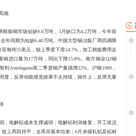
高抛
精炼铜市场短缺9.6万吨，3月缺口为4.2万吨，今年前
，去年同期为短缺6.40万吨。中国大型铜冶炼厂周四调降
)底价至每吨55美元，较上季度下滑24.7%，加工精炼费用走
铜进口量为17万吨，同比下降15.8%。南方铜业Q2铜
智利Antofagasta第二季度铜产量跳增22%。沪铜1909，
明显，反弹动能感觉效果不太持续，操作上，反弹无量
择
，电解铝成本支撑减弱；电解铝利润修复，开工状况
万吨，较上周四持平，去库存基本结束；6月未锻轧铝及铝材