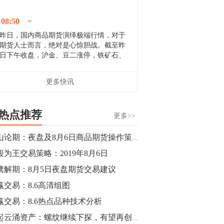
停；三大期指纷纷下跌；国债期货全线走
升。 分析人士指出，从大宗商品市
08:50
场来看，汇率波动...
昨日，国内商品期货演绎极端行情，对于
期货人士而言，绝对是心惊胆战。截至昨
日下午收盘，沪金、豆二涨停，铁矿石、
郑棉跌停，白银、镍涨幅超过3%，沥青、
甲醇和棉花跌幅超过3%。 [center]
14:35
更多快讯
[imgnobrwh] src=...
【行情】沥青期货主力1912合约价格继续
下跌，跌幅超过4%。
热点推荐
更多>>
14:23
金山论期：夜盘及8月6日商品期货操作策略
【行情】大连铁矿石期货主力合约跌停，
段为王交易策略：2019年8月6日
跌幅达6%，报689.5元/吨，刷新近两个月
低位。
鹰解期：8月5日夜盘期货交易建议
赢交易：8.6高清组图
14:20
赢交易：8.6热点品种技术分析
方正有色研究团队：高度重视贵金属的阶
段性机会。自年初以来沪金上涨16.93%，
风起云涌资产：螺纹继续下探，有望再创新低