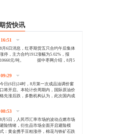
期货快讯
16:51
8月6日消息，红枣期货五只合约午后集体
涨停，主力合约1912涨幅为5.02%，报
10660元/吨。 据中枣网介绍，8月5
日沧州市场下雨天气影响，市场出摊商户
不多，看护客商也零星，成交量有限。卖
09:29
家好货依旧惜售挺...
今日(6日)24时，8月第一次成品油调价窗
口将开启。本轮计价周期内，国际原油价
格先涨后跌，多数机构认为，此次国内成
品油价压线下调与搁浅均有可能。 [center]
[img]http://images.cnfol.com/file/201908/gasoline_201...
08:53
8月5日，人民币汇率市场的波动点燃市场
避险情绪，衍生品市场全面开启避险模
式：黄金携手豆粕涨停，棉花与铁矿石跌