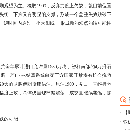
期观望为主。橡胶1909，反弹力度上欠缺，就目前位置
失衡，下方又有明显的支撑，形成一个盘整失效跌破下
，短时间内通过一个大阳线 ，形成新的涨点的话可能性
年累计进口允许量1680万吨；智利南部约4万升石
：若Instex结算系统向第三方国家开放将有机会挽救
0天的两艘伊朗货船供油。原油1909，今日一直维持弱
幅度上攻，总体仍呈现窄幅震荡，成交量继续萎缩，操
【
跌的可能
铁