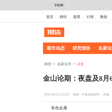
手机网
首页
财经
股票
行情
数据
期市动态
研究报告
名家论
>>
>>
正文
期货
名家论市
金山论期：夜盘及8月
2019-08-05 21:22:02
来源：中金在线特约
作者：
有色金属