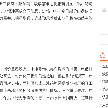
吨,7月出口仍有下降预期；淡季需求恶化态势明显，铝厂铸锭
，沪铝冲高成交不理想。沪铝1908，今日期价白盘依旧
力量并未明显增强，这或预示着后市期价将在振荡中等
挺价意愿较强，不排除借机再次提涨的可能。虽然目
波
处高位，对焦化厂提涨仍然抵触。但在目前情况下，焦
猎
恐再次走强，而能否形成上涨趋势需视后期钢厂的开工
势
是山西地区的环保政策的执行情况，应予重点关注。焦
势
盘整，午后上行无果震荡下行，日内收长上影阴线，短期转