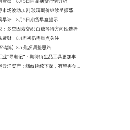
明看盘：8月5日商品期货行情分析
10:43
甲醇市场波动加剧 玻璃期价继续呈振荡态势
【行情】油脂油料期货表现抢眼，豆二期
晨早评：8月5日期货早盘提示
货主力合约涨幅扩大至3.5%，豆油涨
家：多空因素交织 白糖等待方向性选择
2.5%，棕榈油涨近2%，菜粕涨1.54%。
鑫聚财：8.4周初仍需重点关注
10:17
毕鸿鹄】8.5 焦炭调整思路
【研报精选】国内期货机构对8月5日的原
铝工业“寻电记”：期待衍生品工具更加丰富
油期货走势预测
风起云涌资产：螺纹继续下探，有望再创新低
10:16
【发改委：钢铁行业2019年1-6月运行情
况】一、粗钢产量持续增长。二、钢材价
格波动回升。三、企业效益同比大幅下
降。四、钢材出口小幅下降，铁矿石进口
价格持续上升。
09:55
【行情】国债期货直线拉升，10年期主力
合约涨逾0.1%，盘中最高报98.865，创
2016年12月以来新高。