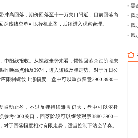
一带冲高回落，期价回落至十一万关口附近，目前回落尚
带，回踩该线空单可以择机止盈，后续进入观察合理。
48，中阳线报收。从螺纹走势来看，惯性回落杀跌阶段未
提振昨晚高点触及3974，进入短线反弹走势。对于昨日公
限制螺纹上涨幅度，盘中可以重点留意3960-3980一
发被动止盈，不过反弹持续难度仍大，盘中可以依托
损参考4000关口，回落阶段可以继续观察3880-3900一
，对于回落幅度相对有限走势，适当控制下沽空节奏。