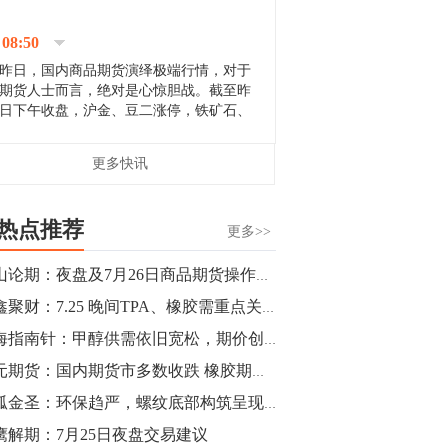
停；三大期指纷纷下跌；国债期货全线走
升。 分析人士指出，从大宗商品市
08:50
场来看，汇率波动...
昨日，国内商品期货演绎极端行情，对于
期货人士而言，绝对是心惊胆战。截至昨
日下午收盘，沪金、豆二涨停，铁矿石、
郑棉跌停，白银、镍涨幅超过3%，沥青、
甲醇和棉花跌幅超过3%。 [center]
14:35
更多快讯
[imgnobrwh] src=...
【行情】沥青期货主力1912合约价格继续
下跌，跌幅超过4%。
热点推荐
更多>>
14:23
金山论期：夜盘及7月26日商品期货操作策略
【行情】大连铁矿石期货主力合约跌停，
鑫鑫聚财：7.25 晚间TPA、橡胶需重点关注
跌幅达6%，报689.5元/吨，刷新近两个月
低位。
期海指南针：甲醇供需依旧宽松，期价创近3年低位
国元期货：国内期货市多数收跌 橡胶期货涨幅居前
14:20
独孤金圣：环保趋严，螺纹底部构筑呈现？
方正有色研究团队：高度重视贵金属的阶
段性机会。自年初以来沪金上涨16.93%，
鹰解期：7月25日夜盘交易建议