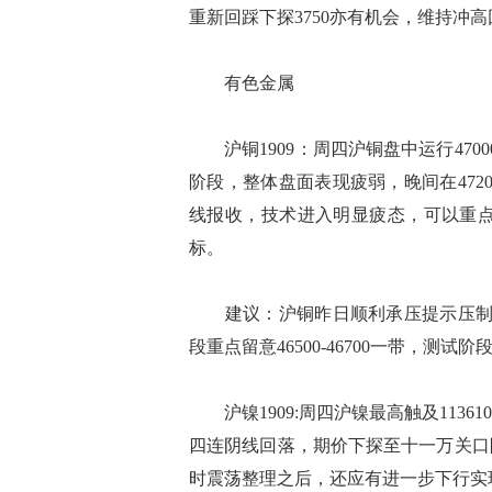
重新回踩下探3750亦有机会，维持冲
有色金属
沪铜1909：周四沪铜盘中运行4700
阶段，整体盘面表现疲弱，晚间在47
线报收，技术进入明显疲态，可以重点留意
标。
建议：沪铜昨日顺利承压提示压制47
段重点留意46500-46700一带，
沪镍1909:周四沪镍最高触及113
四连阴线回落，期价下探至十一万关口
时震荡整理之后，还应有进一步下行实现