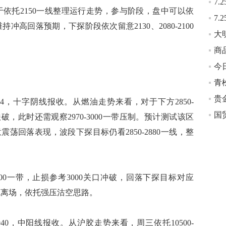
倾向于依托2150一线整理运行走势，参与阶段，盘中可以依
维持冲高回落预期，下探阶段依次留意2130、2080-2100
大
青
贵
4，十字阴线报收。从燃油走势来看，对于下方2850-
国
破，此时还需观察2970-3000一带压制。预计测试该区
荡回落表现，波段下探目标仍看2850-2880一线，整
00一带，止损参考3000关口冲破，回落下探目标对应
择机离场，依托强压沽空思路。
40，中阳线报收。从沪胶走势来看，周三依托10500-