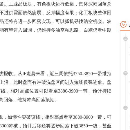
备。工业品板块，有色板块运行低迷，集体深幅回落杀
不过供需面依然疲弱，反弹幅度有限；化工板块整体回
品还将有进一步回落实现，可以择机寻找沽空机会。农
脂有望进入回调，仍维持多油空粕思路，白糖仍看中期
阳线报收。从IF走势来看，近三周依托3750-3850一带维持
上沿，此时盘面有冲破洗盘区间进入短线反弹迹象。盘
线，相对高点位置可以看至3880-3900一带，预计持续
高回落，维持冲高回落预期。
，如惯性突破该线，相对高点看至3880-3900一带，可
900冲破，预计后续还将逐步回落下破3850一线，甚至