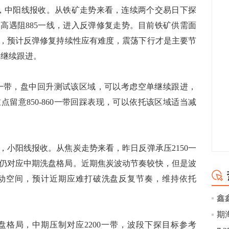
2，中阳线报收。从铁矿走势来看，连续两个交易日下探
冲高遇阻885一线，进入反弹修复走势。目前铁矿供需面
，预计反弹修复持续性应有难度，震荡下行才是主要节
单继续跟进。
5一带，盘中回升测试该区域，可以考虑空单继续跟进，
留意850-860一带回踩表现，可以依托该区域适当减
0，小阳线报收。从焦炭走势来看，昨日反弹承压2150一
盘面仍对应中期洗盘格局。近期焦炭波动节奏较快，但是波
动空间，预计近期应难打破洗盘反复节奏，维持依托
局，中期压制对应2200一带，波段下探目标参考