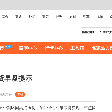
基金
黄金
外汇
期货
理财
原创
汽车
视频
市
路演中心
行情中心
工具箱
名家热力
期货早盘提示
凌晨早评
专栏
试中期区间高点压制，预计惯性冲破或将实现，重点留