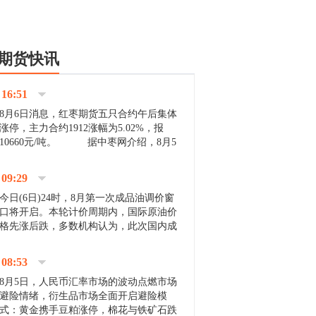
期货快讯
16:51
8月6日消息，红枣期货五只合约午后集体
涨停，主力合约1912涨幅为5.02%，报
10660元/吨。 据中枣网介绍，8月5
日沧州市场下雨天气影响，市场出摊商户
不多，看护客商也零星，成交量有限。卖
09:29
家好货依旧惜售挺...
今日(6日)24时，8月第一次成品油调价窗
口将开启。本轮计价周期内，国际原油价
格先涨后跌，多数机构认为，此次国内成
品油价压线下调与搁浅均有可能。 [center]
[img]http://images.cnfol.com/file/201908/gasoline_201...
08:53
8月5日，人民币汇率市场的波动点燃市场
避险情绪，衍生品市场全面开启避险模
式：黄金携手豆粕涨停，棉花与铁矿石跌