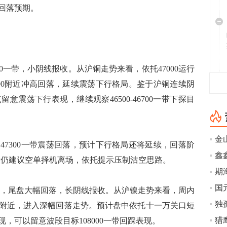
高回落预期。
0一带，小阴线报收。从沪铜走势来看，依托47000运行
200附近冲高回落，延续震荡下行格局。鉴于沪铜连续阴
震荡下行表现，继续观察46500-46700一带下探目
300一带震荡回落，预计下行格局还将延续，回落阶
测试阶段仍建议空单择机离场，依托提示压制沽空思路。
610，尾盘大幅回落，长阴线报收。从沪镍走势来看，周内
附近，进入深幅回落走势。预计盘中依托十一万关口短
猎
，可以留意波段目标108000一带回踩表现。