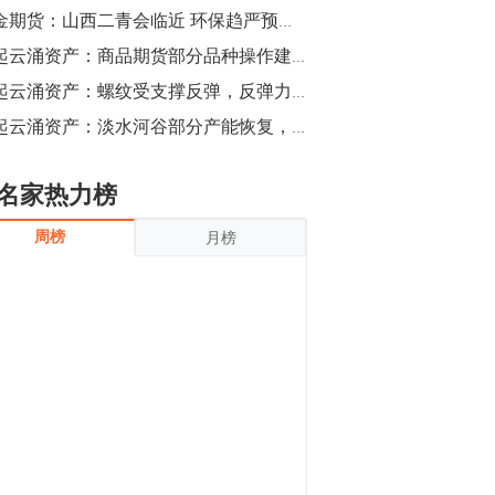
沪银上涨11.90%；历史经验表明，黄金确
黑金期货：山西二青会临近 环保趋严预期加重
立涨势，白银将开启补涨，且涨幅超过黄
金，金银比有望高位回归。
13:55
风起云涌资产：商品期货部分品种操作建议（焦煤，棕榈油，菜粕，棉花）
豆二期货主力合约涨停，涨幅达3.98%，报
风起云涌资产：螺纹受支撑反弹，反弹力度有限
3213元/吨。 国信期货指出，上周五
风起云涌资产：淡水河谷部分产能恢复，铁矿空单大幅获利
CBOT大豆期货市场上涨，11月期约收高
3.25美分，报收868.50美分/蒲式耳。受此
影响，夜盘连粕高位窄幅震荡，建议短线
13:54
名家热力榜
操作为主。 ...
8月5日消息，内外盘贵金属强劲走升，沪
周榜
月榜
金主力合约涨停，涨幅3.99%，报334.00
元/克；沪银亦是大幅拉升；纽约金主力上
破1450美元/盎司。 国投安信期货指
出，在全球经济贸易形势下，首先一方
13:33
面，即使美联储...
【行情】郑棉期货主力合约跌停，跌幅达
4%，报12225元/吨。
11:30
【早盘收评】国内商品期货早盘收盘涨跌
不一，避险情绪激发，贵金属期货上涨明