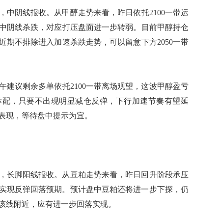
6，中阴线报收。从甲醇走势来看，昨日依托2100一带运
中阴线杀跌，对应打压盘面进一步转弱。目前甲醇持仓
近期不排除进入加速杀跌走势，可以留意下方2050一带
议剩余多单依托2100一带离场观望，这波甲醇盈亏
标配，只要不出现明显减仓反弹，下行加速节奏有望延
续表现，等待盘中提示为宜。
18，长脚阳线报收。从豆粕走势来看，昨日回升阶段承压
落，实现反弹回落预期。预计盘中豆粕还将进一步下探，仍
至该线附近，应有进一步回落实现。