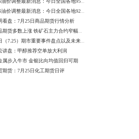
7.25油价调整最新消息：今日全国各地95号汽油价格查询一览
10:43
7.25油价调整最新消息：今日全国各地92号汽油价格查询一览
【行情】油脂油料期货表现抢眼，豆二期
明看盘：7月25日商品期货行情分析
货主力合约涨幅扩大至3.5%，豆油涨
商品期货多数上涨 铁矿石主力合约窄幅震荡
2.5%，棕榈油涨近2%，菜粕涨1.54%。
今日（7.25）期市重要事件盘点以及未来事件提醒
10:17
松讲盘：甲醇推荐空单放大利润
【研报精选】国内期货机构对8月5日的原
金属步入牛市 金银比向均值回归可期
油期货走势预测
贸期货：7月25日化工期货日评
10:16
【发改委：钢铁行业2019年1-6月运行情
况】一、粗钢产量持续增长。二、钢材价
格波动回升。三、企业效益同比大幅下
降。四、钢材出口小幅下降，铁矿石进口
价格持续上升。
09:55
【行情】国债期货直线拉升，10年期主力
合约涨逾0.1%，盘中最高报98.865，创
2016年12月以来新高。