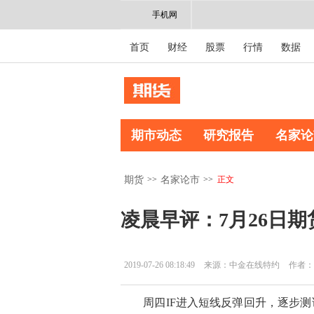
手机网
首页
财经
股票
行情
数据
期市动态
研究报告
名家论
>>
>>
正文
期货
名家论市
凌晨早评：7月26日
2019-07-26 08:18:49
来源：中金在线特约
作者：
周四IF进入短线反弹回升，逐步测