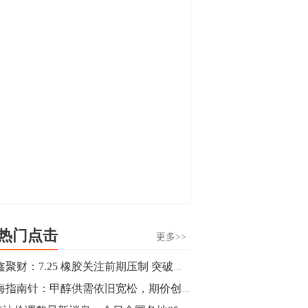
显，沪金主力合约封涨停，沪银涨逾4%。
油脂油料期货飘红，豆二涨停，菜粕、豆
油、豆粕、棕榈油涨幅居前。有色板块
11:15
中，沪镍涨3.42%。跌幅榜单中，铁矿表现
【行情】豆二期货主力合约涨停，涨幅达
疲弱，大跌近4%，棉花、甲醇、EG、棉
3.98%，报3213元/吨。
纱跌幅居前。
11:15
【行情】贵金属期货继续上涨，沪金期货
主力合约涨3.84%，沪银涨3%。
10:44
【行情】沪镍期货主力合约短线上涨，涨
幅扩大至4.4%。
热门点击
更多>>
10:43
鑫鑫聚财：7.25 橡胶关注前期压制 突破后回撤可继续多
【行情】芝加哥11月大豆期货跌0.4%，12
期海指南针：甲醇供需依旧宽松，期价创近3年低位
月玉米期货跌1%。