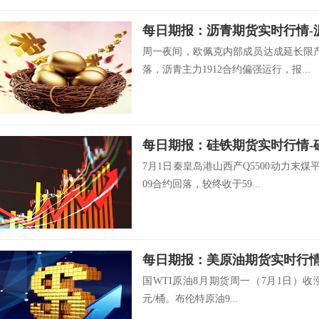
每日期报：沥青期货实时行情-
周一夜间，欧佩克内部成员达成延长限
落，沥青主力1912合约偏强运行，报...
7月1日秦皇岛港山西产Q5500动力末煤
09合约回落，较终收于59...
国WTI原油8月期货周一（7月1日）收涨0.
元/桶。布伦特原油9...