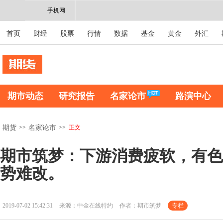
手机网
首页
财经
股票
行情
数据
基金
黄金
外汇
期市动态
研究报告
名家论市
路演中心
>>
>>
正文
期货
名家论市
期市筑梦：下游消费疲软，有色
势难改。
2019-07-02 15:42:31
来源：中金在线特约
作者：期市筑梦
专栏