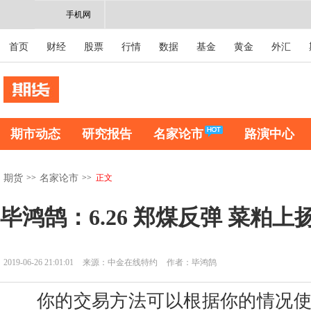
手机网
首页
财经
股票
行情
数据
基金
黄金
外汇
期市动态
研究报告
名家论市
路演中心
>>
>>
正文
期货
名家论市
毕鸿鹄：6.26 郑煤反弹 菜粕上
2019-06-26 21:01:01
来源：中金在线特约
作者：毕鸿鹄
你的交易方法可以根据你的情况使