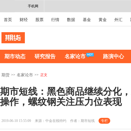
手机网
首页
财经
股票
行情
数据
基金
黄金
外汇
期市动态
研究报告
名家论市
路演中心
>>
>>
正文
期货
名家论市
期市短线：黑色商品继续分化，
操作，螺纹钢关注压力位表现
2019-06-10 15:55:09
来源：中金在线特约
作者：期市短线
专栏