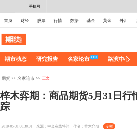
手机网
首页
财经
股票
行情
数据
基金
黄金
外汇
期市动态
研究报告
名家论市
路演中心
>>
>>
正文
期货
名家论市
梓木弈期：商品期货5月31日行
踪
2019-05-31 08:30:01
来源：中金在线特约
作者：梓木弈期
专栏