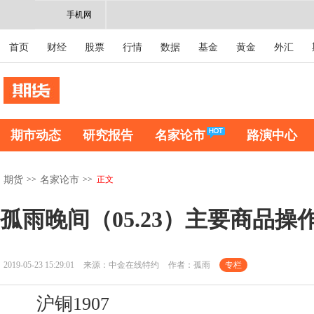
手机网
首页
财经
股票
行情
数据
基金
黄金
外汇
期市动态
研究报告
名家论市
路演中心
>>
>>
正文
期货
名家论市
孤雨晚间（05.23）主要商品操
2019-05-23 15:29:01
来源：中金在线特约
作者：孤雨
专栏
沪铜1907