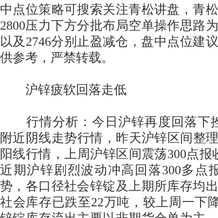
中点位策略可搜索关注青松讲盘，青
2800压力下方分批布局空单操作思路为
以及2746分别止盈减仓，盘中点位建
供参考，严禁转载。
沪锌疲软回落走低
行情分析：今日沪锌再度回落下挫几
附近阴线走势行情，昨天沪锌区间整理20
阳线行情，上周沪锌区间震荡300点报收
近期沪锌剧烈波动冲高回落300多点报收
势，各口径社会锌锭及上期所库存均
社会库存已跌至22万吨，较上周一下降1