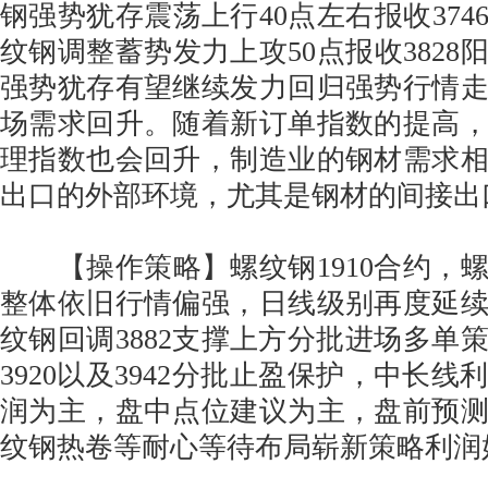
钢强势犹存震荡上行40点左右报收374
纹钢调整蓄势发力上攻50点报收3828
强势犹存有望继续发力回归强势行情
场需求回升。随着新订单指数的提高
理指数也会回升，制造业的钢材需求
出口的外部环境，尤其是钢材的间接出
【操作策略】螺纹钢1910合约，
整体依旧行情偏强，日线级别再度延
纹钢回调3882支撑上方分批进场多单
3920以及3942分批止盈保护，中长
润为主，盘中点位建议为主，盘前预
纹钢热卷等耐心等待布局崭新策略利润