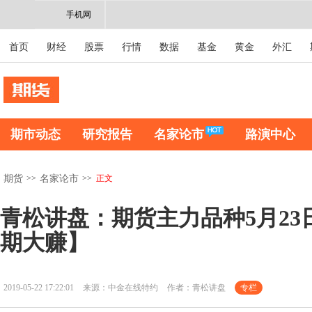
手机网
首页
财经
股票
行情
数据
基金
黄金
外汇
期市动态
研究报告
名家论市
路演中心
>>
>>
正文
期货
名家论市
青松讲盘：期货主力品种5月23
期大赚】
2019-05-22 17:22:01
来源：中金在线特约
作者：青松讲盘
专栏