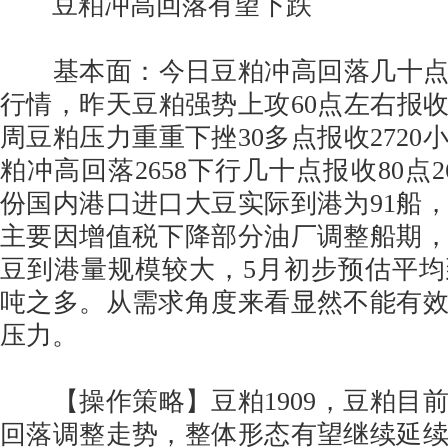
豆粕冲高回落有望下跌
基本面：今日豆粕冲高回落几十点报
行情，昨天豆粕强势上攻60点左右报收2
周豆粕压力重重下挫30多点报收2720
粕冲高回落2658下行几十点报收80点2
份国内港口进口大豆实际到港为91船
主要因增值税下降部分油厂调整船期
豆到港量规模较大，5月初步预估平均到
吨之多。从需求角度来看显然不能有
压力。
【操作策略】豆粕1909，豆粕目
回落调整走势，整体形态有望继续延