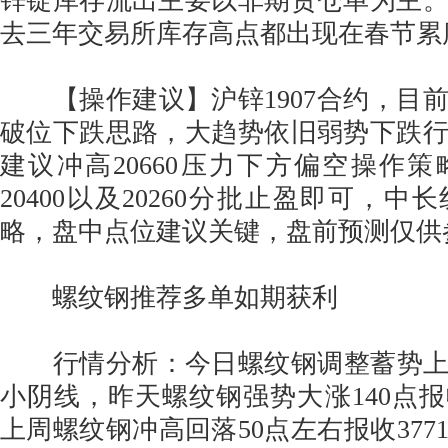
锌锭库存流出主要以非期货仓单为主
去三年交易所库存高点都出现在春节累
【操作建议】沪锌1907合约，目
破位下跌思路，大趋势依旧弱势下跌
建议冲高20660压力下方偏空操作
20400以及20260分批止盈即可，
略，盘中点位建议关键，盘前预测仅供
螺纹钢推荐多单如期获利
行情分析：今日螺纹钢调整蓄势上攻4
小阴线，昨天螺纹钢强势大涨140点报收
上周螺纹钢冲高回落50点左右报收377