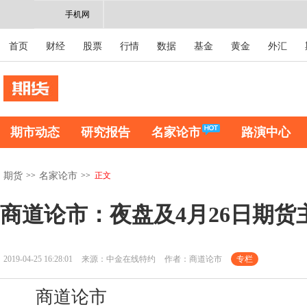
手机网
首页
财经
股票
行情
数据
基金
黄金
外汇
期市动态
研究报告
名家论市
路演中心
>>
>>
正文
期货
名家论市
商道论市：夜盘及4月26日期货
2019-04-25 16:28:01
来源：中金在线特约
作者：商道论市
专栏
商道论市