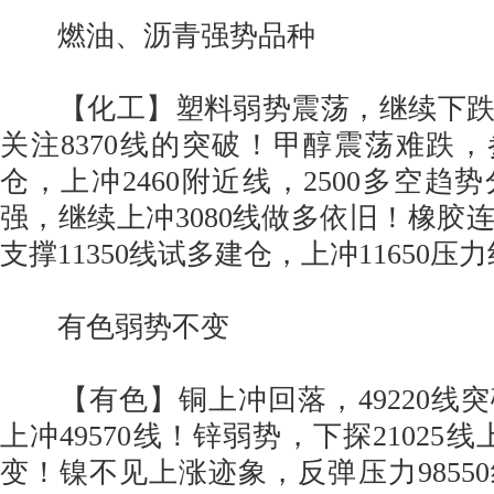
燃油、沥青强势品种
【化工】塑料弱势震荡，继续下跌关
关注8370线的突破！甲醇震荡难跌，参
仓，上冲2460附近线，2500多空趋
强，继续上冲3080线做多依旧！橡胶
支撑11350线试多建仓，上冲11650压
有色弱势不变
【有色】铜上冲回落，49220线
上冲49570线！锌弱势，下探21025线
变！镍不见上涨迹象，反弹压力9855