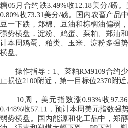
糖05月合约跌3.49%收12.18美分/
0.80%收73.31美分/磅。国内农畜产
豆一下跌，郑棉、豆油和棕榈油偏弱
强势横盘，淀粉、鸡蛋、菜粕、郑油
计本周鸡蛋、粕类、玉米、淀粉多强
横盘。
操作指导：1、菜粕RM9109合约
止损位2100附近，第一目标位2370附近
10周，美元指数涨0.93%收97.3
0.448%收57.11，预计本周美元指数
弱势横盘。国内能源和化工品中，郑
油、沥青和郑煤大幅下跌，PP下跌，塑料