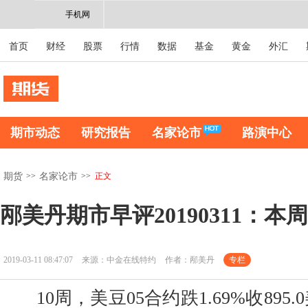
手机网
首页
财经
股票
行情
数据
基金
黄金
外汇
期市动态
研究报告
名家论市
路演中心
>>
>>
正文
期货
名家论市
邴美丹期市早评20190311：
2019-03-11 08:47:07
来源：中金在线特约
作者：邴美丹
专栏
10周，美豆05合约跌1.69%收895.