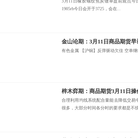
3月11日橡胶螺纹焦炭做单盘前观点
1905rb今日会开于3725，会在...
金山论期：3月11日商品期货早
有色金属 【沪铜】反弹驱动欠佳 空单继续持
梓木弈期：商品期货3月11日
合理利用均线系统配合量能去降低交易
很多，大部分时间各分时的要求都是不统.