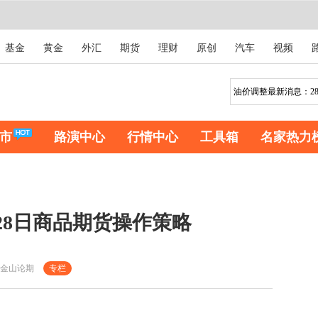
基金
黄金
外汇
期货
理财
原创
汽车
视频
市
路演中心
行情中心
工具箱
名家热力
28日商品期货操作策略
金山论期
专栏