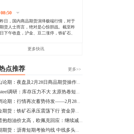
停；三大期指纷纷下跌；国债期货全线走
升。 分析人士指出，从大宗商品市
08:50
场来看，汇率波动...
昨日，国内商品期货演绎极端行情，对于
期货人士而言，绝对是心惊胆战。截至昨
日下午收盘，沪金、豆二涨停，铁矿石、
郑棉跌停，白银、镍涨幅超过3%，沥青、
甲醇和棉花跌幅超过3%。 [center]
14:35
更多快讯
[imgnobrwh] src=...
【行情】沥青期货主力1912合约价格继续
下跌，跌幅超过4%。
热点推荐
更多>>
14:23
金山论期：夜盘及2月28日商品期货操作策略
【行情】大连铁矿石期货主力合约跌停，
Mysteel调研：库存压力不大 太原热卷短期涨跌两难
跌幅达6%，报689.5元/吨，刷新近两个月
低位。
立鹤论期：行情再次蓄势待发——2月28日期货市场操作良机
黑金期货：铁矿石承压震荡下行 资金异动或加大
14:20
川普抱怨油价太高，欧佩克回应：继续减产
方正有色研究团队：高度重视贵金属的阶
段性机会。自年初以来沪金上涨16.93%，
中期期货：沥青短期考验均线 中线多头思路