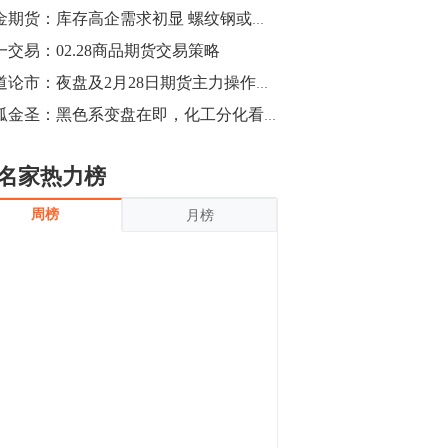
沪银上涨11.90%；历史经验表明，黄金确
黑金期货：库存高企需求初显 螺纹钢或有大波动
立涨势，白银将开启补涨，且涨幅超过黄
金，金银比有望高位回归。
一交易：02.28商品期货交易策略
13:55
豆二期货主力合约涨停，涨幅达3.98%，报
商道论市：夜盘及2月28日期货主力操作策略
3213元/吨。 国信期货指出，上周五
独孤金圣：黑色系变盘在即，化工分化看原油
CBOT大豆期货市场上涨，11月期约收高
3.25美分，报收868.50美分/蒲式耳。受此
影响，夜盘连粕高位窄幅震荡，建议短线
13:54
名家热力榜
操作为主。 ...
8月5日消息，内外盘贵金属强劲走升，沪
周榜
月榜
金主力合约涨停，涨幅3.99%，报334.00
元/克；沪银亦是大幅拉升；纽约金主力上
破1450美元/盎司。 国投安信期货指
出，在全球经济贸易形势下，首先一方
13:33
面，即使美联储...
【行情】郑棉期货主力合约跌停，跌幅达
4%，报12225元/吨。
11:30
【早盘收评】国内商品期货早盘收盘涨跌
不一，避险情绪激发，贵金属期货上涨明