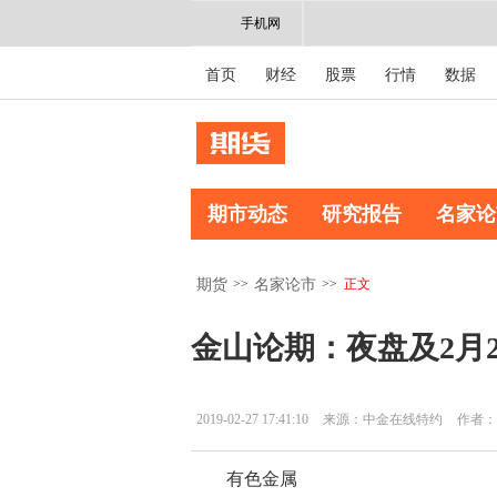
手机网
首页
财经
股票
行情
数据
期市动态
研究报告
名家论
>>
>>
正文
期货
名家论市
金山论期：夜盘及2月
2019-02-27 17:41:10
来源：中金在线特约
作者：
有色金属