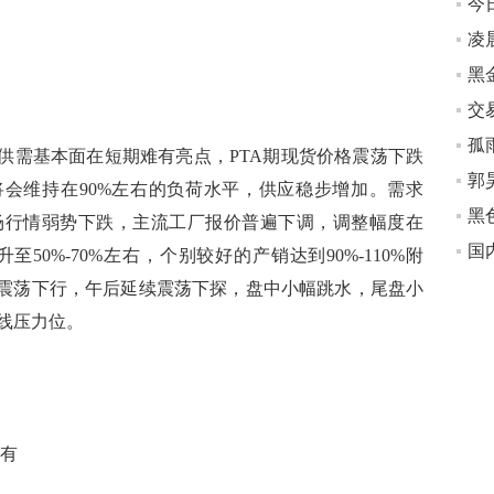
凌
黑
孤
需基本面在短期难有亮点，PTA期现货价格震荡下跌
将会维持在90%左右的负荷水平，供应稳步增加。需求
场行情弱势下跌，主流工厂报价普遍下调，调整幅度在
升至50%-70%左右，个别较好的产销达到90%-110%附
弹后震荡下行，午后延续震荡下探，盘中小幅跳水，尾盘小
线压力位。
有