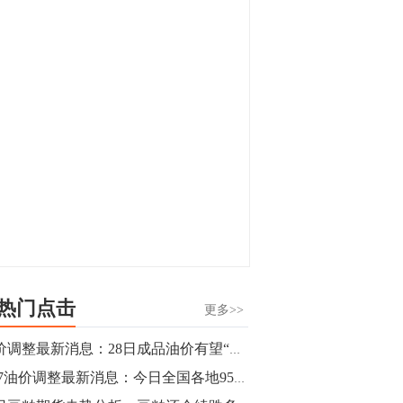
显，沪金主力合约封涨停，沪银涨逾4%。
油脂油料期货飘红，豆二涨停，菜粕、豆
油、豆粕、棕榈油涨幅居前。有色板块
11:15
中，沪镍涨3.42%。跌幅榜单中，铁矿表现
【行情】豆二期货主力合约涨停，涨幅达
疲弱，大跌近4%，棉花、甲醇、EG、棉
3.98%，报3213元/吨。
纱跌幅居前。
11:15
【行情】贵金属期货继续上涨，沪金期货
主力合约涨3.84%，沪银涨3%。
10:44
【行情】沪镍期货主力合约短线上涨，涨
幅扩大至4.4%。
热门点击
更多>>
10:43
油价调整最新消息：28日成品油价有望“四连涨” 车主赶紧去加油吧！
【行情】芝加哥11月大豆期货跌0.4%，12
2.27油价调整最新消息：今日全国各地95号汽油价格查询一览
月玉米期货跌1%。