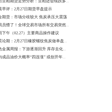
今日豆粕期货走势分析：豆粕还会续跌多久？豆粕期货今天多少钱一吨？
晨早评：2月27日期货早盘提示
10:43
【行情】油脂油料期货表现抢眼，豆二期
金期货：市场分歧较大 焦炭承压大震荡
货主力合约涨幅扩大至3.5%，豆油涨
交易员懵了！全球交易市场所有交易突然暂停
2.5%，棕榈油涨近2%，菜粕涨1.54%。
雨下午（02.27）主要商品操作建议
10:17
郭昊论期：2月27日橡胶螺纹焦炭做单盘前观点
【研报精选】国内期货机构对8月5日的原
黑色金属周报：下游逐渐回升 库存去化或早于去年同期
油期货走势预测
国内成品油价大概率“四连涨” 或创开年来最大涨幅
10:16
【发改委：钢铁行业2019年1-6月运行情
况】一、粗钢产量持续增长。二、钢材价
格波动回升。三、企业效益同比大幅下
降。四、钢材出口小幅下降，铁矿石进口
价格持续上升。
09:55
【行情】国债期货直线拉升，10年期主力
合约涨逾0.1%，盘中最高报98.865，创
2016年12月以来新高。