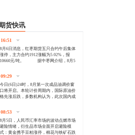
期货快讯
16:51
8月6日消息，红枣期货五只合约午后集体
涨停，主力合约1912涨幅为5.02%，报
10660元/吨。 据中枣网介绍，8月5
日沧州市场下雨天气影响，市场出摊商户
不多，看护客商也零星，成交量有限。卖
09:29
家好货依旧惜售挺...
今日(6日)24时，8月第一次成品油调价窗
口将开启。本轮计价周期内，国际原油价
格先涨后跌，多数机构认为，此次国内成
品油价压线下调与搁浅均有可能。 [center]
[img]http://images.cnfol.com/file/201908/gasoline_201...
08:53
8月5日，人民币汇率市场的波动点燃市场
避险情绪，衍生品市场全面开启避险模
式：黄金携手豆粕涨停，棉花与铁矿石跌