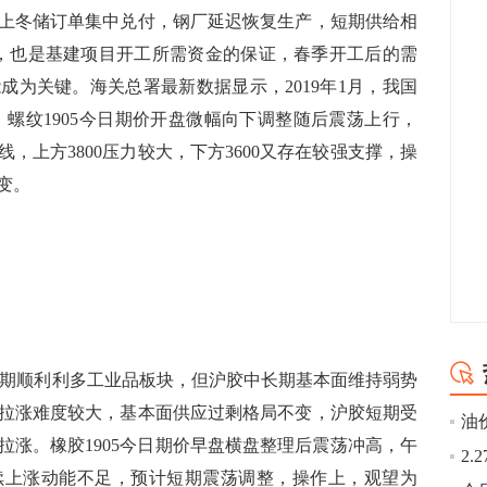
冬储订单集中兑付，钢厂延迟恢复生产，短期供给相
，也是基建项目开工所需资金的保证，春季开工后的需
成为关键。海关总署最新数据显示，2019年1月，我国
%。螺纹1905今日期价开盘微幅向下调整随后震荡上行，
，上方3800压力较大，下方3600又存在较强支撑，操
变。
期顺利利多工业品板块，但沪胶中长期基本面维持弱势
拉涨难度较大，基本面供应过剩格局不变，沪胶短期受
拉涨。橡胶1905今日期价早盘横盘整理后震荡冲高，午
续上涨动能不足，预计短期震荡调整，操作上，观望为