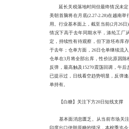
延长关税落地时间但最终情况未定，订
美朝首脑将在月底(2.27-2.28)
用。行业基本面上，截至当前(2月26
情况下高于去年同期水平，涤纶工厂
定，持续性有待观察，但下游坯布库存
于去年；仓单方面，26日仓单继续流入，目
仓单在3月将全部出库，性价比原因陈
反弹，最高触及15270震荡回调，午后反
已提示过，日线看空趋势明显，反弹逢
单持有。
【白糖】关注下方20日短线支撑
基本面消息匮乏。从当前市场关注点
印度出口伊朗原糖的情况，本榨季迄今