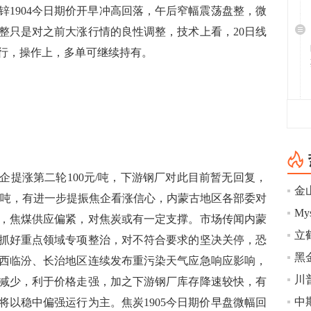
锌1904今日期价开早冲高回落，午后窄幅震荡盘整，微
整只是对之前大涨行情的良性调整，技术上看，20日线
行，操作上，多单可继续持有。
涨第二轮100元/吨，下游钢厂对此目前暂无回复，
元/吨，有进一步提振焦企看涨信心，内蒙古地区各部委对
，焦煤供应偏紧，对焦炭或有一定支撑。市场传闻内蒙
抓好重点领域专项整治，对不符合要求的坚决关停，恐
西临汾、长治地区连续发布重污染天气应急响应影响，
减少，利于价格走强，加之下游钢厂库存降速较快，有
将以稳中偏强运行为主。焦炭1905今日期价早盘微幅回