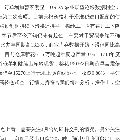
单增加暂不明显；USDA 农业展望论坛数据利空；
在越南举行第二次会晤。目前美棉价格利于滑准税进口配额的使
日)棉纱利润持续下滑接近持平，棉纱工厂库存在开工下降
从春节后至今产销仍未有起色，主要对于贸易争端不确
比去年同期高13.3%，商业库存数据开始下滑但同比高
前仓库新花61.5 万吨超年度总产量10%，1718年度
棉仓单将陆续出库转现货；棉花1905今日期价早盘震荡
弹至15270上行无果上演直线跳水，收跌0.88%，早评
高轻仓试空，行情走势符合我们精准分析，操作上，空
上看，需要关注3月合约即将交割的情况。另外关注
为止，印度已经出口糖120万吨，预计9月底可能出口达