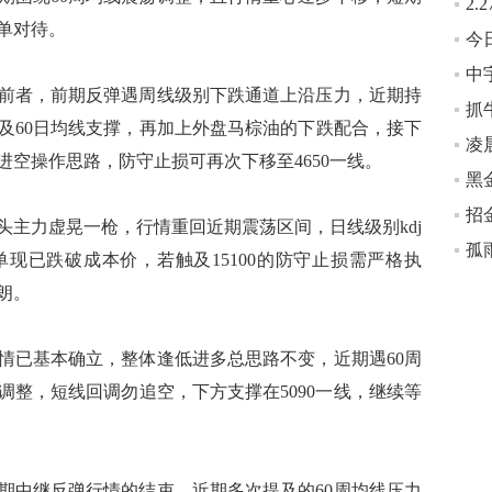
单对待。
前者，前期反弹遇周线级别下跌通道上沿压力，近期持
抓
及60日均线支撑，再加上外盘马棕油的下跌配合，接下
凌
空操作思路，防守止损可再次下移至4650一线。
黑
头主力虚晃一枪，行情重回近期震荡区间，日线级别kdj
孤
现已跌破成本价，若触及15100的防守止损需严格执
朗。
情已基本确立，整体逢低进多总思路不变，近期遇60周
调整，短线回调勿追空，下方支撑在5090一线，继续等
期中继反弹行情的结束，近期多次提及的60周均线压力