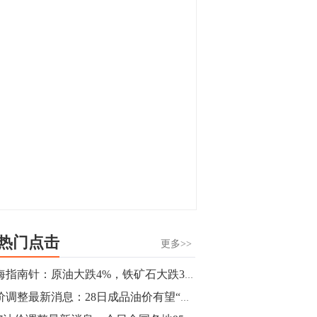
显，沪金主力合约封涨停，沪银涨逾4%。
油脂油料期货飘红，豆二涨停，菜粕、豆
油、豆粕、棕榈油涨幅居前。有色板块
11:15
中，沪镍涨3.42%。跌幅榜单中，铁矿表现
【行情】豆二期货主力合约涨停，涨幅达
疲弱，大跌近4%，棉花、甲醇、EG、棉
3.98%，报3213元/吨。
纱跌幅居前。
11:15
【行情】贵金属期货继续上涨，沪金期货
主力合约涨3.84%，沪银涨3%。
10:44
【行情】沪镍期货主力合约短线上涨，涨
幅扩大至4.4%。
热门点击
更多>>
10:43
期海指南针：原油大跌4%，铁矿石大跌3%,化工、黑色系跌幅或将扩大
【行情】芝加哥11月大豆期货跌0.4%，12
油价调整最新消息：28日成品油价有望“四连涨” 车主赶紧去加油吧！
月玉米期货跌1%。