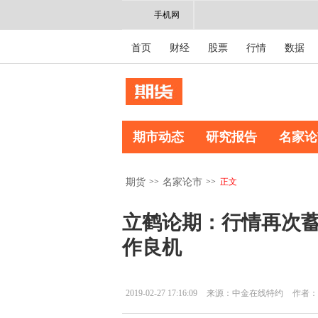
手机网
首页
财经
股票
行情
数据
期市动态
研究报告
名家论
>>
>>
正文
期货
名家论市
立鹤论期：行情再次蓄
作良机
2019-02-27 17:16:09
来源：中金在线特约
作者：