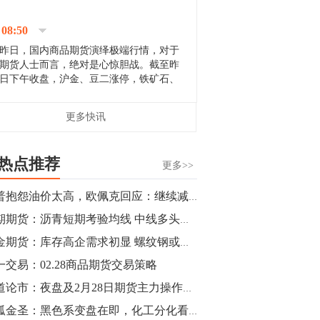
停；三大期指纷纷下跌；国债期货全线走
升。 分析人士指出，从大宗商品市
08:50
场来看，汇率波动...
昨日，国内商品期货演绎极端行情，对于
期货人士而言，绝对是心惊胆战。截至昨
日下午收盘，沪金、豆二涨停，铁矿石、
郑棉跌停，白银、镍涨幅超过3%，沥青、
甲醇和棉花跌幅超过3%。 [center]
14:35
更多快讯
[imgnobrwh] src=...
【行情】沥青期货主力1912合约价格继续
下跌，跌幅超过4%。
热点推荐
更多>>
14:23
川普抱怨油价太高，欧佩克回应：继续减产
【行情】大连铁矿石期货主力合约跌停，
中期期货：沥青短期考验均线 中线多头思路
跌幅达6%，报689.5元/吨，刷新近两个月
低位。
黑金期货：库存高企需求初显 螺纹钢或有大波动
一交易：02.28商品期货交易策略
14:20
商道论市：夜盘及2月28日期货主力操作策略
方正有色研究团队：高度重视贵金属的阶
段性机会。自年初以来沪金上涨16.93%，
独孤金圣：黑色系变盘在即，化工分化看原油