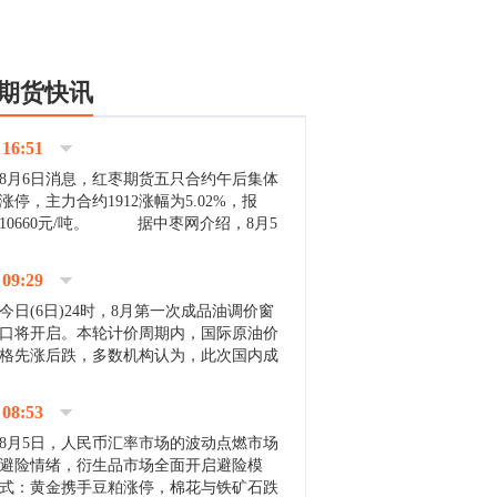
期货快讯
16:51
8月6日消息，红枣期货五只合约午后集体
涨停，主力合约1912涨幅为5.02%，报
10660元/吨。 据中枣网介绍，8月5
日沧州市场下雨天气影响，市场出摊商户
不多，看护客商也零星，成交量有限。卖
09:29
家好货依旧惜售挺...
今日(6日)24时，8月第一次成品油调价窗
口将开启。本轮计价周期内，国际原油价
格先涨后跌，多数机构认为，此次国内成
品油价压线下调与搁浅均有可能。 [center]
[img]http://images.cnfol.com/file/201908/gasoline_201...
08:53
8月5日，人民币汇率市场的波动点燃市场
避险情绪，衍生品市场全面开启避险模
式：黄金携手豆粕涨停，棉花与铁矿石跌