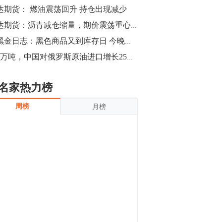
沪银上涨11.90%；历史经验表明，黄金确
达期货： 燃油震荡回升 持仓出现减少
立涨势，白银将开启补涨，且涨幅超过黄
金，金银比有望高位回归。
13:55
瑞达期货：沥青减仓缩量，期价震荡重心上移
豆二期货主力合约涨停，涨幅达3.98%，报
新黑金日志：黑色商品又到库存日 今晚开始尝试做空一下？
3213元/吨。 国信期货指出，上周五
697万吨，中国对俄罗斯原油进口增长25%!加拿大原油进不来?
CBOT大豆期货市场上涨，11月期约收高
3.25美分，报收868.50美分/蒲式耳。受此
影响，夜盘连粕高位窄幅震荡，建议短线
13:54
名家热力榜
操作为主。 ...
8月5日消息，内外盘贵金属强劲走升，沪
周榜
月榜
金主力合约涨停，涨幅3.99%，报334.00
元/克；沪银亦是大幅拉升；纽约金主力上
破1450美元/盎司。 国投安信期货指
出，在全球经济贸易形势下，首先一方
13:33
面，即使美联储...
【行情】郑棉期货主力合约跌停，跌幅达
4%，报12225元/吨。
11:30
【早盘收评】国内商品期货早盘收盘涨跌
不一，避险情绪激发，贵金属期货上涨明