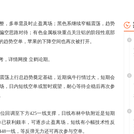
，多单需及时止盈离场；黑色系继续窄幅震荡，趋势
偏空思路对待；有色金属板块重点关注铝的阶段性底部
的趋势空单，苹果的下降空间也再次被打开。
，详情网搜 立鹤论期。
股指震荡上行总趋势奠定基础，近期疯牛行情过大，短期会
场，日内短线空单或暂时观望，耐心等待企稳后再次参
。
位回调至下方425一线支撑，日线布林中轨附近是短期
单已获利颇丰，可逐步止盈离场，短线有小幅技术性反
448一线，等反弹无力还可再次参与空单。