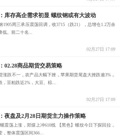
：库存高企需求初显 螺纹钢或有大波动
1905周三承压震荡回调，收3715（跌21），总增仓1.2万余
低。前二十名...
02月27日 17:09
：02.28商品期货交易策略
货涨跌不一，农产品大幅下挫，苹果期货尾盘大挫跌逾3%，
，豆粕跌近2%，大豆、棕...
02月27日 17:09
：夜盘及2月28日期货主力操作策略
卷螺震荡上涨，郑煤上冲610线 【黑色】螺纹今日下探回拉，
，整体震荡区间366...