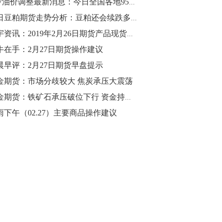
2.27油价调整最新消息：今日全国各地95号汽油价格查询一览
10:43
今日豆粕期货走势分析：豆粕还会续跌多久？豆粕期货今天多少钱一吨？
【行情】油脂油料期货表现抢眼，豆二期
中宇资讯：2019年2月26日期货产品现货市场分析
货主力合约涨幅扩大至3.5%，豆油涨
牛在手：2月27日期货操作建议
2.5%，棕榈油涨近2%，菜粕涨1.54%。
晨早评：2月27日期货早盘提示
10:17
金期货：市场分歧较大 焦炭承压大震荡
【研报精选】国内期货机构对8月5日的原
招金期货：铁矿石承压破位下行 资金持续流出
油期货走势预测
雨下午（02.27）主要商品操作建议
10:16
【发改委：钢铁行业2019年1-6月运行情
况】一、粗钢产量持续增长。二、钢材价
格波动回升。三、企业效益同比大幅下
降。四、钢材出口小幅下降，铁矿石进口
价格持续上升。
09:55
【行情】国债期货直线拉升，10年期主力
合约涨逾0.1%，盘中最高报98.865，创
2016年12月以来新高。