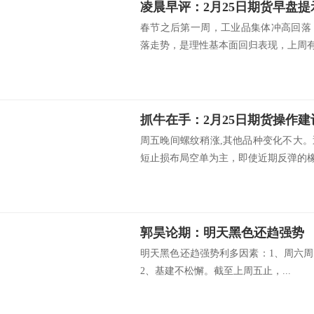
凌晨早评：2月25日期货早盘提
春节之后第一周，工业品集体冲高回落
落走势，是理性基本面回归表现，上周有色
抓牛在手：2月25日期货操作建
周五晚间螺纹稍涨,其他品种变化不大
短止损布局空单为主，即使近期反弹的橡.
郭昊论期：明天黑色还趋强势
明天黑色还趋强势利多因素：1、周六周日
2、基建不松懈。截至上周五止，...