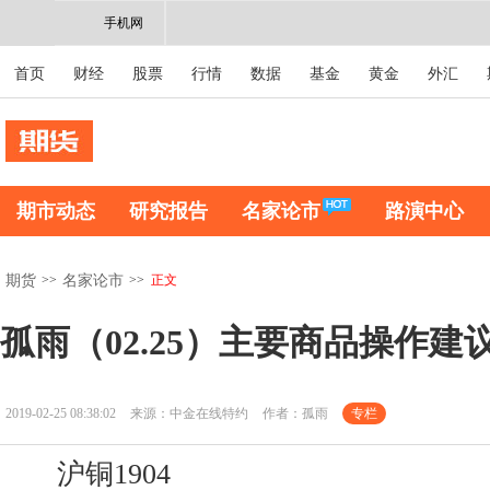
手机网
首页
财经
股票
行情
数据
基金
黄金
外汇
期市动态
研究报告
名家论市
路演中心
>>
>>
正文
期货
名家论市
孤雨（02.25）主要商品操作建
2019-02-25 08:38:02
来源：中金在线特约
作者：孤雨
专栏
沪铜1904