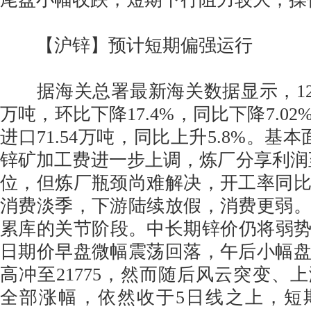
【沪锌】预计短期偏强运行
据海关总署最新海关数据显示，12月
万吨，环比下降17.4%，同比下降7.02
进口71.54万吨，同比上升5.8%。基
锌矿加工费进一步上调，炼厂分享利润至6
位，但炼厂瓶颈尚难解决，开工率同
消费淡季，下游陆续放假，消费更弱
累库的关节阶段。中长期锌价仍将弱势运
日期价早盘微幅震荡回落，午后小幅
高冲至21775，然而随后风云突变、
全部涨幅，依然收于5日线之上，短