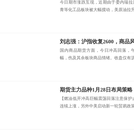
今日期市涨跌互现，近期由于委内瑞拉
青等化工品板块被大幅搅动，美原油拉升涨
刘志强：沪指收复2600，商品
国内商品期货方面，今日冲高回落，
幅，伤及其余板块商品情绪。收盘仅有沥青
期货主力品种1月28日布局策略
【燃油低开冲高巨幅震荡回落注意保护
连续上涨，另外中美启动新一轮贸易政策.