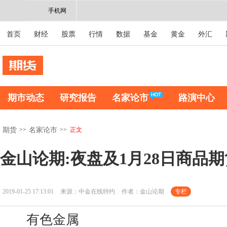
手机网
首页
财经
股票
行情
数据
基金
黄金
外汇
期市动态
研究报告
名家论市
路演中心
>>
>>
正文
期货
名家论市
金山论期:夜盘及1月28日商品
2019-01-25 17:13:01
来源：中金在线特约
作者：金山论期
专栏
有色金属