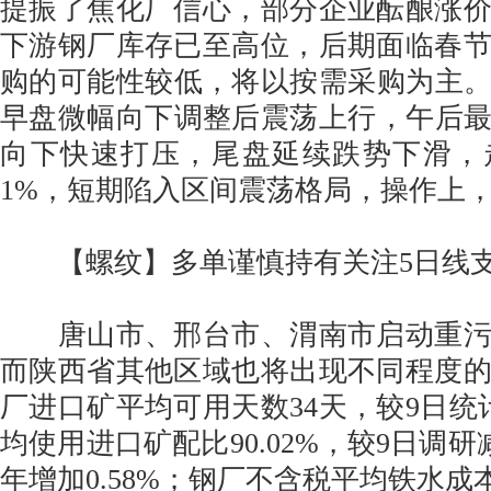
提振了焦化厂信心，部分企业酝酿涨
下游钢厂库存已至高位，后期面临春
购的可能性较低，将以按需采购为主。焦
早盘微幅向下调整后震荡上行，午后最高
向下快速打压，尾盘延续跌势下滑，
1%，短期陷入区间震荡格局，操作上
【螺纹】多单谨慎持有关注5日线
唐山市、邢台市、渭南市启动重污
而陕西省其他区域也将出现不同程度
厂进口矿平均可用天数34天，较9日统
均使用进口矿配比90.02%，较9日调研减
年增加0.58%；钢厂不含税平均铁水成本2