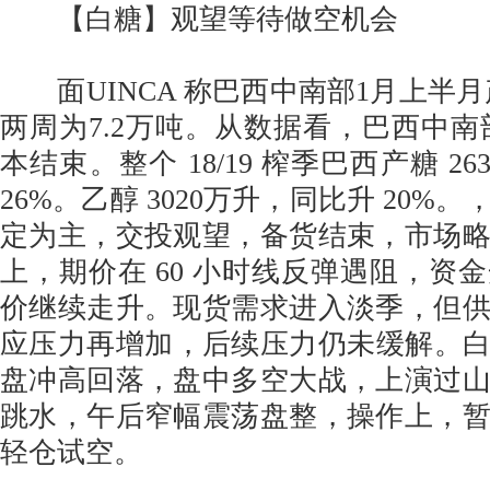
【白糖】观望等待做空机会
面UINCA 称巴西中南部1月上半月产
两周为7.2万吨。从数据看，巴西中南部
本结束。整个 18/19 榨季巴西产糖 2
26%。乙醇 3020万升，同比升 20%
定为主，交投观望，备货结束，市场
上，期价在 60 小时线反弹遇阻，资
价继续走升。现货需求进入淡季，但
应压力再增加，后续压力仍未缓解。白糖
盘冲高回落，盘中多空大战，上演过
跳水，午后窄幅震荡盘整，操作上，
轻仓试空。