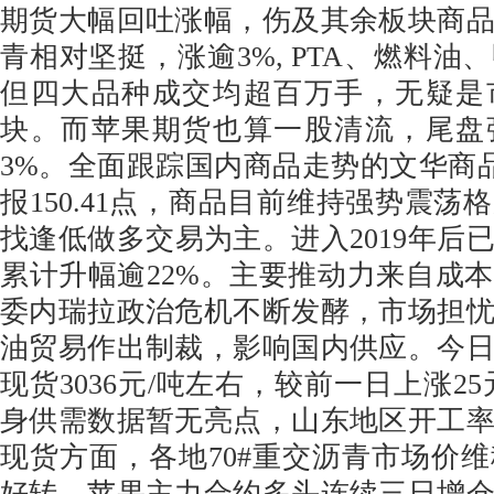
期货大幅回吐涨幅，伤及其余板块商
青相对坚挺，涨逾3%, PTA、燃料油
但四大品种成交均超百万手，无疑是
块。而苹果期货也算一股清流，尾盘
3%。全面跟踪国内商品走势的文华商品指
报150.41点，商品目前维持强势震荡
找逢低做多交易为主。进入2019年后
累计升幅逾22%。主要推动力来自成
委内瑞拉政治危机不断发酵，市场担
油贸易作出制裁，影响国内供应。今
现货3036元/吨左右，较前一日上涨2
身供需数据暂无亮点，山东地区开工
现货方面，各地70#重交沥青市场价
好转，苹果主力合约多头连续三日增