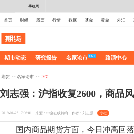
手机网
首页
财经
股票
行情
数据
基金
黄金
外汇
期市动态
研究报告
名家论市
路演中心
>>
>>
正文
期货
名家论市
刘志强：沪指收复2600，商品
2019-01-25 17:06:01
来源：中金在线特约
作者：刘志强
专栏
国内商品期货方面，今日冲高回落