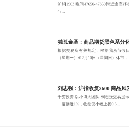
沪铜1903 晚间47650-47850附近逢高择
47...
独孤金圣：商品期货黑色系分
根据交易所有关规定，根据我所节假日
（星期一）至2月10日（星期日）休市，..
刘志强：沪指收复2600 商品风
千变投资-以小博大团队-刘志强交易提
一度接近1%，收盘仅小幅上扬0.3...