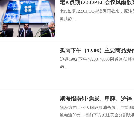
老K点期12.5OPEC会议风
老K点期12.5OPEC会议风雨欲来，原
原油静...
孤雨下午（12.06）主要商品操
沪铜1902 下午48200-48800附近逢低择
49...
期海指南针:焦炭、甲醇、沪锌
焦炭方面：今天国际原油杀跌，早盘国
波幅逾50元，目前下方关注黄金分割线和.