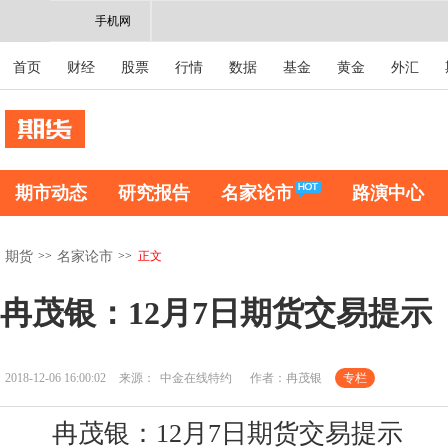
手机网
首页
财经
股票
行情
数据
基金
黄金
外汇
期市动态
研究报告
名家论市
路演中心
>>
>>
正文
期货
名家论市
冉茂银：12月7日期货交易提示
2018-12-06 16:00:02
来源：
中金在线特约
作者：冉茂银
专栏
冉茂银：12月7日期货交易提示