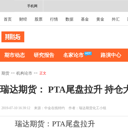
手机网
首页
财经
股票
行情
数据
基金
黄金
外汇
期市动态
研究报告
名家论市
路演中心
>>
>>
正文
期货
机构论市
瑞达期货： PTA尾盘拉升 持仓
2019-07-10 16:39:12
来源：中金在线特约
作者：瑞达期货化工小组
瑞达期货：PTA尾盘拉升