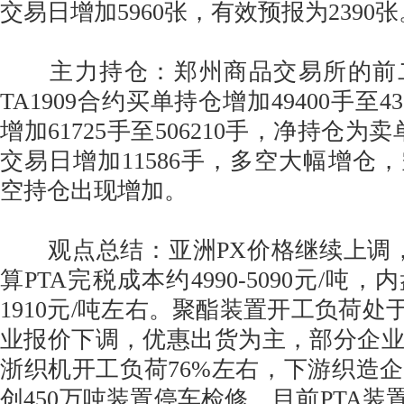
交易日增加5960张，有效预报为2390张
主力持仓：郑州商品交易所的前
TA1909合约买单持仓增加49400手至4
增加61725手至506210手，净持仓为卖
交易日增加11586手，多空大幅增仓
空持仓出现增加。
观点总结：亚洲PX价格继续上调，
算PTA完税成本约4990-5090元/吨
1910元/吨左右。聚酯装置开工负荷处
业报价下调，优惠出货为主，部分企
浙织机开工负荷76%左右，下游织造
创450万吨装置停车检修，目前PTA装