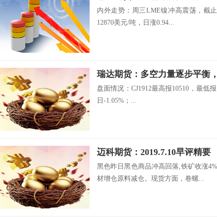
内外走势：周三LME镍冲高震荡，截止
12870美元/吨，日涨0.94...
瑞达期货：多空力量逐步平衡
盘面情况：CJ1912最高报10510，最低报
日-1.05%；...
迈科期货：2019.7.10早评精要
黑色昨日黑色商品冲高回落,铁矿收涨4%
材增仓原料减仓。现货方面，卷螺...