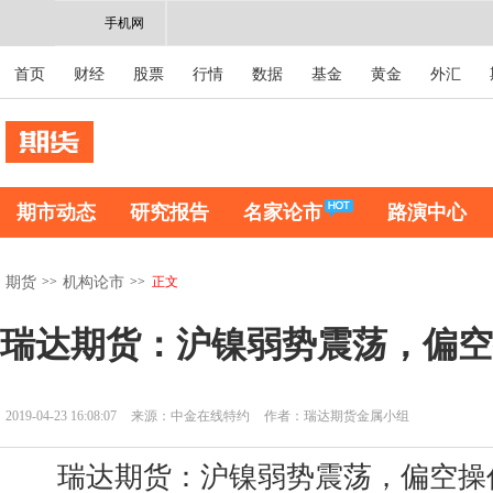
手机网
首页
财经
股票
行情
数据
基金
黄金
外汇
期市动态
研究报告
名家论市
路演中心
>>
>>
正文
期货
机构论市
瑞达期货：沪镍弱势震荡，偏空
2019-04-23 16:08:07
来源：中金在线特约
作者：瑞达期货金属小组
瑞达期货：沪镍弱势震荡，偏空操