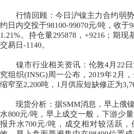
行情回顾：今日沪镍主力合约弱势震
约日内交投于98100-99070元/吨，收于
1.21%。持仓量295878，+9216；期
交易日-1140。
镍市行业相关资讯：伦敦4月22日
究组织(INSG)周一公布，2019年2
缩窄至2,200吨，1月供应短缺修正为3,7
现货分析：据SMM消息，早上俄镍较
水800元/吨，早上成交一般，下游少
报升水700元/吨，成交相对较活跃
效。早上盘面普遍集中在98400位置