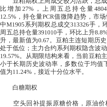
豆粕期权上周成交较为活跃，总成交量
比增加27%，上周五总持仓量480
12.5%，持仓量PCR值微降趋势，市
中M1905系列期权总成交313326手，
周五总持仓量391010手，环比上升8.8
升，最新值为0.67。豆粕主连短期历
处于低位；主力合约系列期权隐含波
19.57%。从期限结构来看，当前豆粕
小于长期历史波动率，多数位于均值下
值为11.24%，接近十分位水平。
白糖期权
空头回补提振原糖价格，原油价