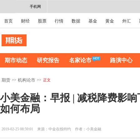
手机网
首页
财经
股票
行情
数据
基金
黄金
外汇
期市动态
研究报告
名家论市
路演中心
>>
>>
正文
期货
机构论市
小美金融：早报 | 减税降费影
如何布局
2019-02-25 08:59:01
来源：中金在线特约
作者：小美金融