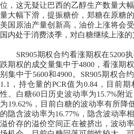
位，这无疑让巴西的乙醇生产数量大
量大幅下滑，提振糖价，郑糖在原糖
美国原油产量创新高，油价上涨将会
国内处于消费淡季，对白糖继续上涨的
SR905期权合约看涨期权在5200
跌期权的成交量集中于4800，看涨期
别集中于5600和4900。SR905期权
1.1，持仓量的PCR值为0.84，目
性。白糖60日历史波动率为15.7%附
为19.62%，目前白糖的波动率有所降低
的隐含波动率为16.77%，隐含波动率
溢价存的溢价空间正在被挤出，波动
场机会，目前白糖回落可能性较大，