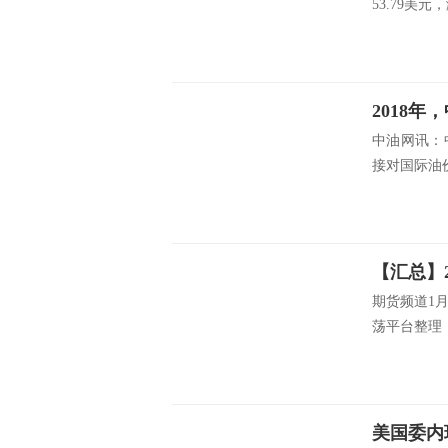
53.79美元，涨
2018
中油网讯：
接对国际油价
【汇总】
期货频道1月
荡平台整理，
美国委内