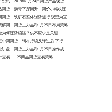
中宇资讯：2019年1月24日期货产品现货市场分析
达期货：沥青下探回升，期价小幅收涨
10:43
【行情】油脂油料期货表现抢眼，豆二期
期期货：铁矿石整体强势运行 观望为宜
货主力合约涨幅扩大至3.5%，豆油涨
鹰解期：期货主力品种1月25日布局策略
2.5%，棕榈油涨近2%，菜粕涨1.54%。
金为何涨势凶猛？供不应求是关键
10:17
方正中期期货：钢材持续反弹过后 下行风险增加
【研报精选】国内期货机构对8月5日的原
青松讲盘：期货主力品种1月25日操作战术【决战之际】
油期货走势预测
一交易：1.25商品期货交易策略
10:16
【发改委：钢铁行业2019年1-6月运行情
况】一、粗钢产量持续增长。二、钢材价
格波动回升。三、企业效益同比大幅下
降。四、钢材出口小幅下降，铁矿石进口
价格持续上升。
09:55
【行情】国债期货直线拉升，10年期主力
合约涨逾0.1%，盘中最高报98.865，创
2016年12月以来新高。