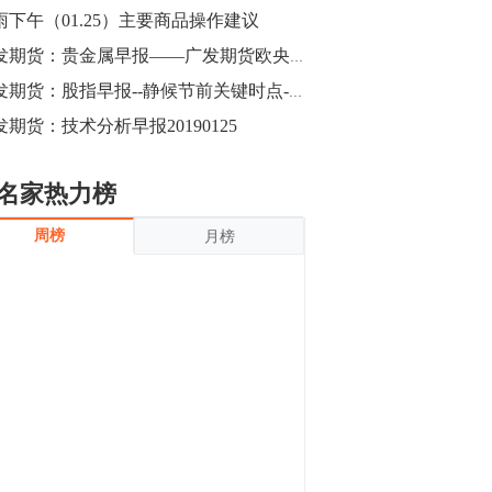
沪银上涨11.90%；历史经验表明，黄金确
雨下午（01.25）主要商品操作建议
立涨势，白银将开启补涨，且涨幅超过黄
金，金银比有望高位回归。
13:55
广发期货：贵金属早报——广发期货欧央行一如既往，金价微跌
豆二期货主力合约涨停，涨幅达3.98%，报
广发期货：股指早报--静候节前关键时点--20190125
3213元/吨。 国信期货指出，上周五
发期货：技术分析早报20190125
CBOT大豆期货市场上涨，11月期约收高
3.25美分，报收868.50美分/蒲式耳。受此
影响，夜盘连粕高位窄幅震荡，建议短线
13:54
名家热力榜
操作为主。 ...
8月5日消息，内外盘贵金属强劲走升，沪
周榜
月榜
金主力合约涨停，涨幅3.99%，报334.00
元/克；沪银亦是大幅拉升；纽约金主力上
破1450美元/盎司。 国投安信期货指
出，在全球经济贸易形势下，首先一方
13:33
面，即使美联储...
【行情】郑棉期货主力合约跌停，跌幅达
4%，报12225元/吨。
11:30
【早盘收评】国内商品期货早盘收盘涨跌
不一，避险情绪激发，贵金属期货上涨明