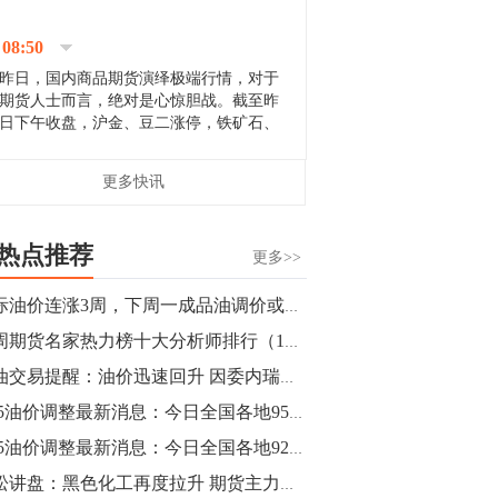
停；三大期指纷纷下跌；国债期货全线走
升。 分析人士指出，从大宗商品市
08:50
场来看，汇率波动...
昨日，国内商品期货演绎极端行情，对于
期货人士而言，绝对是心惊胆战。截至昨
日下午收盘，沪金、豆二涨停，铁矿石、
郑棉跌停，白银、镍涨幅超过3%，沥青、
甲醇和棉花跌幅超过3%。 [center]
14:35
更多快讯
[imgnobrwh] src=...
【行情】沥青期货主力1912合约价格继续
下跌，跌幅超过4%。
热点推荐
更多>>
14:23
国际油价连涨3周，下周一成品油调价或启“7元时代”？
【行情】大连铁矿石期货主力合约跌停，
本周期货名家热力榜十大分析师排行（1月25日）
跌幅达6%，报689.5元/吨，刷新近两个月
低位。
原油交易提醒：油价迅速回升 因委内瑞拉和美国冲突加剧 OPEC欲加大减产力度
1.25油价调整最新消息：今日全国各地95号汽油价格查询一览
14:20
1.25油价调整最新消息：今日全国各地92号汽油价格查询一览
方正有色研究团队：高度重视贵金属的阶
段性机会。自年初以来沪金上涨16.93%，
青松讲盘：黑色化工再度拉升 期货主力接连大赚