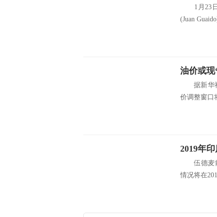
1月23日
(Juan Gua
油价或现
据新华社电
价调整窗口将
2019
伍德麦肯兹
情况将在20