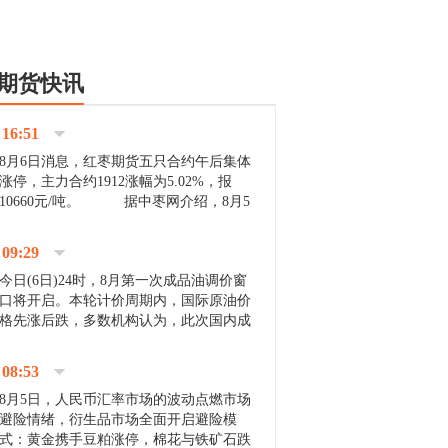
期货快讯
16:51
8月6日消息，红枣期货五只合约午后集体
涨停，主力合约1912涨幅为5.02%，报
10660元/吨。 据中枣网介绍，8月5
日沧州市场下雨天气影响，市场出摊商户
不多，看护客商也零星，成交量有限。卖
09:29
家好货依旧惜售挺...
今日(6日)24时，8月第一次成品油调价窗
口将开启。本轮计价周期内，国际原油价
格先涨后跌，多数机构认为，此次国内成
品油价压线下调与搁浅均有可能。 [center]
[img]http://images.cnfol.com/file/201908/gasoline_201...
08:53
8月5日，人民币汇率市场的波动点燃市场
避险情绪，衍生品市场全面开启避险模
式：黄金携手豆粕涨停，棉花与铁矿石跌