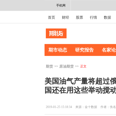
手机网
首页
财经
股票
行情
数据
期市动态
研究报告
名家论
>>
>>
正文
期货
原油期货
美国油气产量将超过
国还在用这些举动搅
2019-01-25 15:18:34
来源：金十数据
作者：佚名