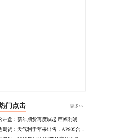
显，沪金主力合约封涨停，沪银涨逾4%。
油脂油料期货飘红，豆二涨停，菜粕、豆
油、豆粕、棕榈油涨幅居前。有色板块
11:15
中，沪镍涨3.42%。跌幅榜单中，铁矿表现
【行情】豆二期货主力合约涨停，涨幅达
疲弱，大跌近4%，棉花、甲醇、EG、棉
3.98%，报3213元/吨。
纱跌幅居前。
11:15
【行情】贵金属期货继续上涨，沪金期货
主力合约涨3.84%，沪银涨3%。
10:44
【行情】沪镍期货主力合约短线上涨，涨
幅扩大至4.4%。
热门点击
更多>>
10:43
青松讲盘：新年期货再度崛起 巨幅利润滚滚而至
【行情】芝加哥11月大豆期货跌0.4%，12
瑞达期货：天气利于苹果出售，AP905合约增仓上涨
月玉米期货跌1%。