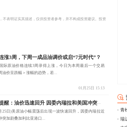
，不表明证实其描述，仅供投资者参考，并不构成投资建议。投资
连涨3周，下周一成品油调价或启“7元时代”？
国际原油价格连续3周录得上涨，今日为本周最后一个交易
油价呈跌幅＞涨幅的趋势，若...
01月25日 15:13
原油交易提醒：油价迅速回升 因委内瑞拉和美国冲突加剧 OPEC欲加大减产力度
25日)美原油小幅震荡后出现一波快速回升，因委内瑞拉近
突加剧叠加利比亚港口...