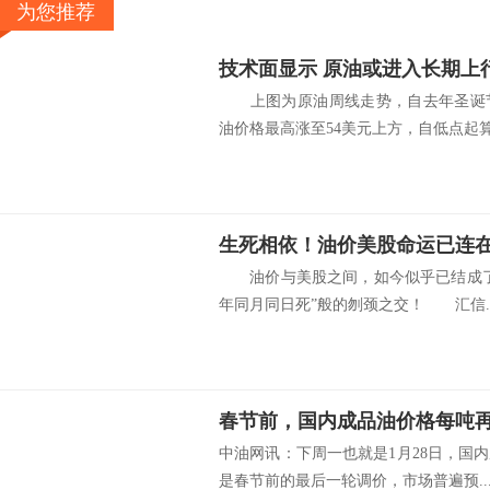
为您推荐
技术面显示 原油或进入长期上
上图为原油周线走势，自去年圣诞节
油价格最高涨至54美元上方，自低点起算.
生死相依！油价美股命运已连
油价与美股之间，如今似乎已结成了
年同月同日死”般的刎颈之交！ 汇信..
春节前，国内成品油价格每吨再
中油网讯：下周一也就是1月28日，国
是春节前的最后一轮调价，市场普遍预..